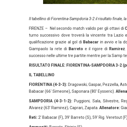
Il tabellino di Fiorentina-Sampdoria 3-2 il risultato finale, la
FIRENZE – Nel secondo match valido per gli ottavi di
C
turno successivo dove troverà la vincente tra Lazio e 
qualificazione grazie al gol di
Babacar
in avvio e la d
Giampaolo la rete di
Barreto
e il rigore di
Ramirez
.
successo nelle ultime tre partite mentre per la Samp te
RISULTATO FINALE: FIORENTINA-SAMPDORIA 3-2 (p
IL TABELLINO
FIORENTINA (4-3-3):
Dragowski; Gaspar, Pezzella, Asto
Babacar (66′ Simeone), Saponara (80′ Eysseric).
Allena
SAMPDORIA (4-3-1-2):
Puggioni; Sala, Silvestre, Reg
Alvarez (63′ Ramirez); Caprari, Zapata.
Allenatore:
Gia
Reti:
2′ Babacar (F), 39′ Barreto (S), 59′ Rig. Veretout (F