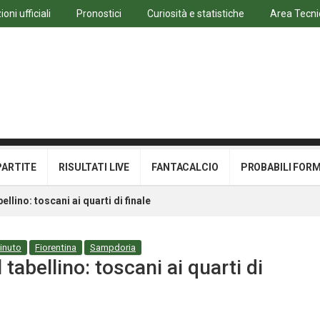
oni ufficiali
Pronostici
Curiosità e statistiche
Area Tecni
PARTITE
RISULTATI LIVE
FANTACALCIO
PROBABILI FOR
llino: toscani ai quarti di finale
minuto
Fiorentina
Sampdoria
tabellino: toscani ai quarti di