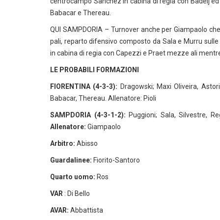
centrocampo Sanchez in cabina di regia con Badelj ed 
Babacar e Thereau.
QUI SAMPDORIA – Turnover anche per Giampaolo che ma
pali, reparto difensivo composto da Sala e Murru sull
in cabina di regia con Capezzi e Praet mezze ali mentr
LE PROBABILI FORMAZIONI
FIORENTINA (4-3-3):
Dragowski; Maxi Oliveira, Astori
Babacar, Thereau. Allenatore: Pioli
SAMPDORIA (4-3-1-2):
Puggioni; Sala, Silvestre, Re
Allenatore:
Giampaolo
Arbitro:
Abisso
Guardalinee:
Fiorito-Santoro
Quarto uomo:
Ros
VAR
: Di Bello
AVAR:
Abbattista