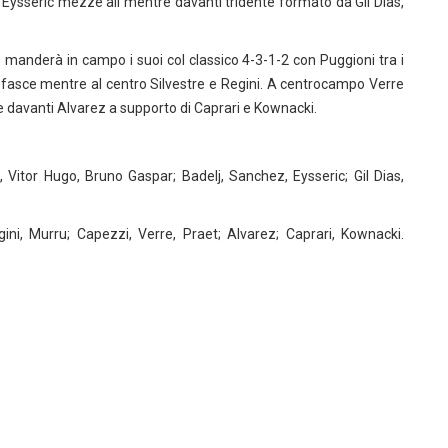
Eysseric mezze ali mentre davanti tridente formato da Gil Dias,
nderà in campo i suoi col classico 4-3-1-2 con Puggioni tra i
e fasce mentre al centro Silvestre e Regini. A centrocampo Verre
e davanti Alvarez a supporto di Caprari e Kownacki.
, Vitor Hugo, Bruno Gaspar; Badelj, Sanchez, Eysseric; Gil Dias,
gini, Murru; Capezzi, Verre, Praet; Alvarez; Caprari, Kownacki.