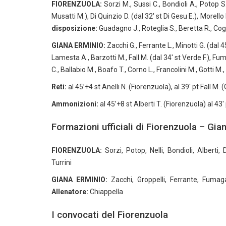
FIORENZUOLA:
Sorzi M., Sussi C., Bondioli A., Potop S.
Musatti M.), Di Quinzio D. (dal 32′ st Di Gesu E.), Morello M
disposizione:
Guadagno J., Roteglia S., Beretta R., Coghe
GIANA ERMINIO:
Zacchi G., Ferrante L., Minotti G. (dal 45
Lamesta A., Barzotti M., Fall M. (dal 34′ st Verde F.), Fum
C., Ballabio M., Boafo T., Corno L., Francolini M., Gotti M.,
Reti:
al 45’+4 st Anelli N. (Fiorenzuola), al 39′ pt Fall M. 
Ammonizioni:
al 45’+8 st Alberti T. (Fiorenzuola) al 43′
Formazioni ufficiali di Fiorenzuola – Gia
FIORENZUOLA:
Sorzi, Potop, Nelli, Bondioli, Alberti
Turrini
GIANA ERMINIO:
Zacchi, Groppelli, Ferrante, Fumagal
Allenatore:
Chiappella
I convocati del Fiorenzuola