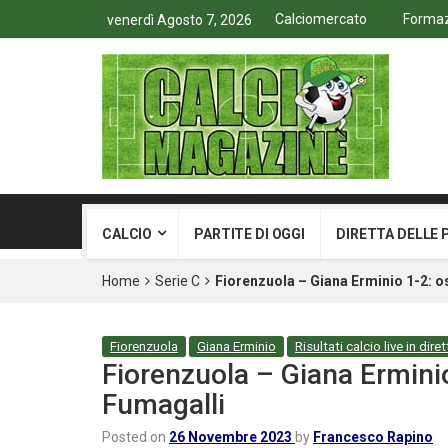
Calciomercato
Formazi
venerdì Agosto 7, 2026
CALCIO
PARTITE DI OGGI
DIRETTA DELLE 
Home
Serie C
Fiorenzuola – Giana Erminio 1-2: osp
Fiorenzuola
Giana Erminio
Risultati calcio live in diret
Fiorenzuola – Giana Erminio 
Fumagalli
Posted on
26 Novembre 2023
by
Francesco Rapino