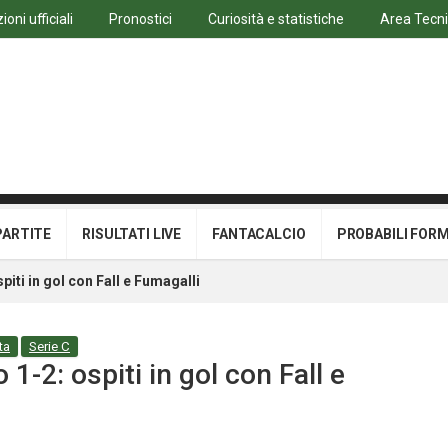
oni ufficiali
Pronostici
Curiosità e statistiche
Area Tecn
PARTITE
RISULTATI LIVE
FANTACALCIO
PROBABILI FOR
iti in gol con Fall e Fumagalli
ta
Serie C
1-2: ospiti in gol con Fall e