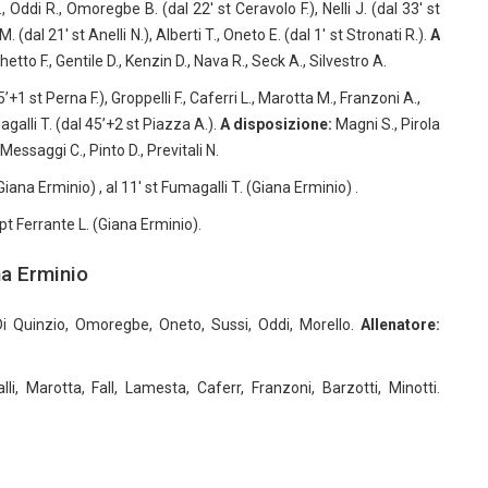
, Oddi R., Omoregbe B. (dal 22′ st Ceravolo F.), Nelli J. (dal 33′ st
. (dal 21′ st Anelli N.), Alberti T., Oneto E. (dal 1′ st Stronati R.).
A
tto F., Gentile D., Kenzin D., Nava R., Seck A., Silvestro A.
’+1 st Perna F.), Groppelli F., Caferri L., Marotta M., Franzoni A.,
agalli T. (dal 45’+2 st Piazza A.).
A disposizione:
Magni S., Pirola
 Messaggi C., Pinto D., Previtali N.
(Giana Erminio) , al 11′ st Fumagalli T. (Giana Erminio) .
 pt Ferrante L. (Giana Erminio).
na Erminio
, Di Quinzio, Omoregbe, Oneto, Sussi, Oddi, Morello.
Allenatore:
li, Marotta, Fall, Lamesta, Caferr, Franzoni, Barzotti, Minotti.