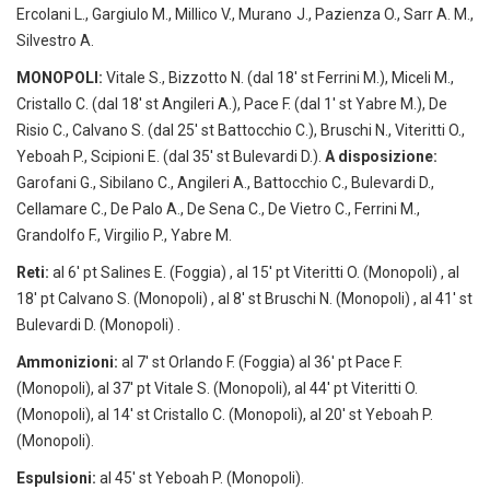
Ercolani L., Gargiulo M., Millico V., Murano J., Pazienza O., Sarr A. M.,
Silvestro A.
MONOPOLI:
Vitale S., Bizzotto N. (dal 18′ st Ferrini M.), Miceli M.,
Cristallo C. (dal 18′ st Angileri A.), Pace F. (dal 1′ st Yabre M.), De
Risio C., Calvano S. (dal 25′ st Battocchio C.), Bruschi N., Viteritti O.,
Yeboah P., Scipioni E. (dal 35′ st Bulevardi D.).
A disposizione:
Garofani G., Sibilano C., Angileri A., Battocchio C., Bulevardi D.,
Cellamare C., De Palo A., De Sena C., De Vietro C., Ferrini M.,
Grandolfo F., Virgilio P., Yabre M.
Reti:
al 6′ pt Salines E. (Foggia) , al 15′ pt Viteritti O. (Monopoli) , al
18′ pt Calvano S. (Monopoli) , al 8′ st Bruschi N. (Monopoli) , al 41′ st
Bulevardi D. (Monopoli) .
Ammonizioni:
al 7′ st Orlando F. (Foggia) al 36′ pt Pace F.
(Monopoli), al 37′ pt Vitale S. (Monopoli), al 44′ pt Viteritti O.
(Monopoli), al 14′ st Cristallo C. (Monopoli), al 20′ st Yeboah P.
(Monopoli).
Espulsioni:
al 45′ st Yeboah P. (Monopoli).