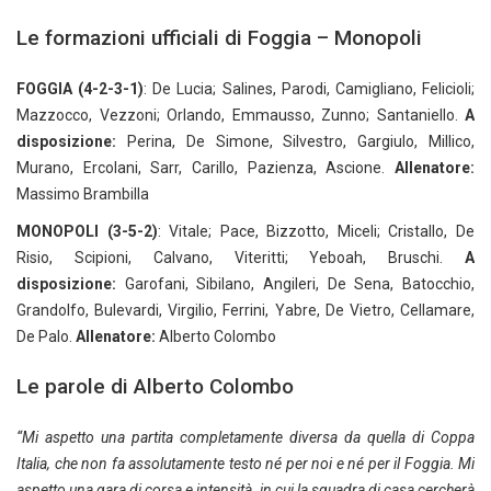
Le formazioni ufficiali di Foggia – Monopoli
FOGGIA (4-2-3-1)
: De Lucia; Salines, Parodi, Camigliano, Felicioli;
Mazzocco, Vezzoni; Orlando, Emmausso, Zunno; Santaniello.
A
disposizione:
Perina, De Simone, Silvestro, Gargiulo, Millico,
Murano, Ercolani, Sarr, Carillo, Pazienza, Ascione.
Allenatore:
Massimo Brambilla
MONOPOLI (3-5-2)
: Vitale; Pace, Bizzotto, Miceli; Cristallo, De
Risio, Scipioni, Calvano, Viteritti; Yeboah, Bruschi.
A
disposizione:
Garofani, Sibilano, Angileri, De Sena, Batocchio,
Grandolfo, Bulevardi, Virgilio, Ferrini, Yabre, De Vietro, Cellamare,
De Palo.
Allenatore:
Alberto Colombo
Le parole di Alberto Colombo
“Mi aspetto una partita completamente diversa da quella di Coppa
Italia, che non fa assolutamente testo né per noi e né per il Foggia. Mi
aspetto una gara di corsa e intensità, in cui la squadra di casa cercherà