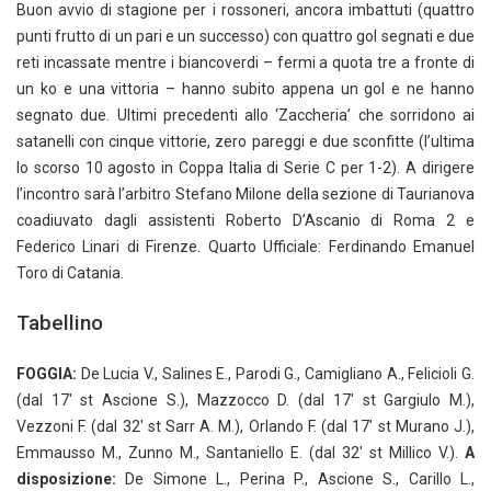
Buon avvio di stagione per i rossoneri, ancora imbattuti (quattro
punti frutto di un pari e un successo) con quattro gol segnati e due
reti incassate mentre i biancoverdi – fermi a quota tre a fronte di
un ko e una vittoria – hanno subito appena un gol e ne hanno
segnato due. Ultimi precedenti allo ‘Zaccheria’ che sorridono ai
satanelli con cinque vittorie, zero pareggi e due sconfitte (l’ultima
lo scorso 10 agosto in Coppa Italia di Serie C per 1-2). A dirigere
l’incontro sarà l’arbitro Stefano Milone della sezione di Taurianova
coadiuvato dagli assistenti Roberto D’Ascanio di Roma 2 e
Federico Linari di Firenze. Quarto Ufficiale: Ferdinando Emanuel
Toro di Catania.
Tabellino
FOGGIA:
De Lucia V., Salines E., Parodi G., Camigliano A., Felicioli G.
(dal 17′ st Ascione S.), Mazzocco D. (dal 17′ st Gargiulo M.),
Vezzoni F. (dal 32′ st Sarr A. M.), Orlando F. (dal 17′ st Murano J.),
Emmausso M., Zunno M., Santaniello E. (dal 32′ st Millico V.).
A
disposizione:
De Simone L., Perina P., Ascione S., Carillo L.,