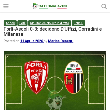
Ascoli
Forlì
Risultati calcio live in diretta
Serie C
Forlì-Ascoli 0-3: decidono D’Uffizi, Corradini e
Milanese
Posted on
11 Aprile 2026
by
Marina Denegri