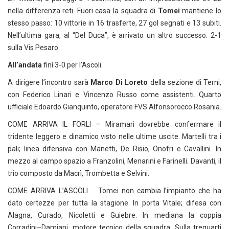
nella differenza reti. Fuori casa la squadra di
Tomei
mantiene lo
stesso passo: 10 vittorie in 16 trasferte, 27 gol segnati e 13 subiti.
Nell’ultima gara, al “Del Duca”, è arrivato un altro successo: 2-1
sulla Vis Pesaro.
All’andata
finì 3-0 per l’Ascoli.
A dirigere l’incontro sarà
Marco Di Loreto
della sezione di Terni,
con Federico Linari e Vincenzo Russo come assistenti. Quarto
ufficiale Edoardo Gianquinto, operatore FVS Alfonsorocco Rosania.
COME ARRIVA IL FORLI – Miramari dovrebbe confermare il
tridente leggero e dinamico visto nelle ultime uscite. Martelli tra i
pali; linea difensiva con Manetti, De Risio, Onofri e Cavallini. In
mezzo al campo spazio a Franzolini, Menarini e Farinelli. Davanti, il
trio composto da Macrì, Trombetta e Selvini.
COME ARRIVA L’ASCOLI . Tomei non cambia l’impianto che ha
dato certezze per tutta la stagione. In porta Vitale; difesa con
Alagna, Curado, Nicoletti e Guiebre. In mediana la coppia
Corradini–Damiani, motore tecnico della squadra. Sulla trequarti