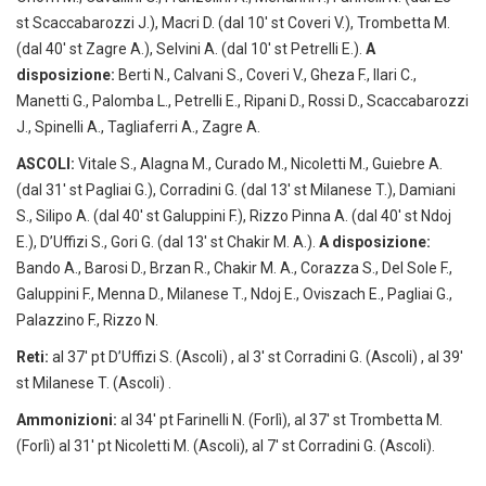
st Scaccabarozzi J.), Macri D. (dal 10′ st Coveri V.), Trombetta M.
(dal 40′ st Zagre A.), Selvini A. (dal 10′ st Petrelli E.).
A
disposizione:
Berti N., Calvani S., Coveri V., Gheza F., Ilari C.,
Manetti G., Palomba L., Petrelli E., Ripani D., Rossi D., Scaccabarozzi
J., Spinelli A., Tagliaferri A., Zagre A.
ASCOLI:
Vitale S., Alagna M., Curado M., Nicoletti M., Guiebre A.
(dal 31′ st Pagliai G.), Corradini G. (dal 13′ st Milanese T.), Damiani
S., Silipo A. (dal 40′ st Galuppini F.), Rizzo Pinna A. (dal 40′ st Ndoj
E.), D’Uffizi S., Gori G. (dal 13′ st Chakir M. A.).
A disposizione:
Bando A., Barosi D., Brzan R., Chakir M. A., Corazza S., Del Sole F.,
Galuppini F., Menna D., Milanese T., Ndoj E., Oviszach E., Pagliai G.,
Palazzino F., Rizzo N.
Reti:
al 37′ pt D’Uffizi S. (Ascoli) , al 3′ st Corradini G. (Ascoli) , al 39′
st Milanese T. (Ascoli) .
Ammonizioni:
al 34′ pt Farinelli N. (Forlì), al 37′ st Trombetta M.
(Forlì) al 31′ pt Nicoletti M. (Ascoli), al 7′ st Corradini G. (Ascoli).