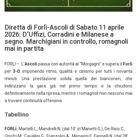
Diretta di Forlì-Ascoli di Sabato 11 aprile
2026: D’Uffizi, Corradini e Milanese a
segno. Marchigiani in controllo, romagnoli
mai in partita
FORLI – L’
Ascoli
passa con autorità al “Morgagni” e supera il
Forlì
per
3-0
, imponendo ritmo, qualità e cinismo per tutti i novanta
minuti. Una prestazione solida quella dei bianconeri, che
indirizzano la gara già nel primo tempo e la chiudono
definitivamente nella ripresa, mentre i romagnoli non riescono mai
a trovare continuità offensiva.
Tabellino
FORLì:
Martelli L., Mandrelli N. (dal 10′ st Manetti G.), De Risio C.,
Onofri M., Cavallini G., Franzolini A., Menarini F., Farinelli N. (dal 28′