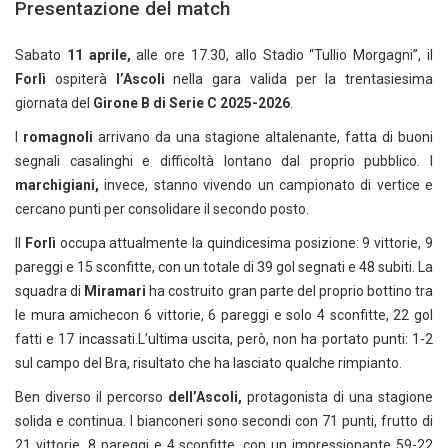
Presentazione del match
Sabato
11 aprile,
alle ore 17.30, allo Stadio “Tullio Morgagni”, il
Forlì
ospiterà
l’Ascoli
nella gara valida per la trentasiesima
giornata del
Girone B di Serie C 2025-2026
.
I
romagnoli
arrivano da una stagione altalenante, fatta di buoni
segnali casalinghi e difficoltà lontano dal proprio pubblico. I
marchigiani,
invece, stanno vivendo un campionato di vertice e
cercano punti per consolidare il secondo posto.
Il
Forlì
occupa attualmente la quindicesima posizione: 9 vittorie, 9
pareggi e 15 sconfitte, con un totale di 39 gol segnati e 48 subiti. La
squadra di
Miramari
ha costruito gran parte del proprio bottino tra
le mura amichecon 6 vittorie, 6 pareggi e solo 4 sconfitte, 22 gol
fatti e 17 incassati.L’ultima uscita, però, non ha portato punti: 1-2
sul campo del Bra, risultato che ha lasciato qualche rimpianto.
Ben diverso il percorso
dell’Ascoli,
protagonista di una stagione
solida e continua. I bianconeri sono secondi con 71 punti, frutto di
21 vittorie, 8 pareggi e 4 sconfitte, con un impressionante 59-22