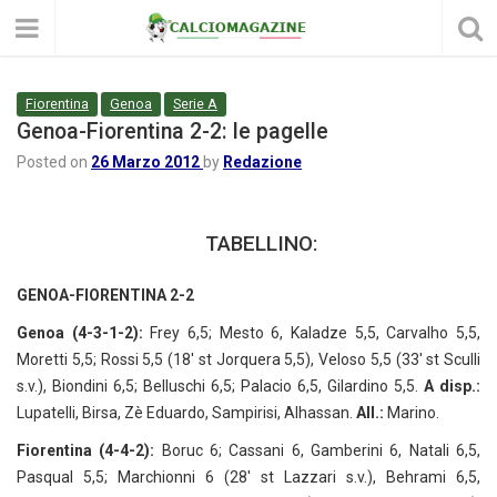
Fiorentina
Genoa
Serie A
Genoa-Fiorentina 2-2: le pagelle
Posted on
26 Marzo 2012
by
Redazione
TABELLINO:
GENOA-FIORENTINA 2-2
Genoa (4-3-1-2):
Frey 6,5; Mesto 6, Kaladze 5,5, Carvalho 5,5,
Moretti 5,5; Rossi 5,5 (18′ st Jorquera 5,5), Veloso 5,5 (33′ st Sculli
s.v.), Biondini 6,5; Belluschi 6,5; Palacio 6,5, Gilardino 5,5.
A disp.:
Lupatelli, Birsa, Zè Eduardo, Sampirisi, Alhassan.
All.:
Marino.
Fiorentina (4-4-2):
Boruc 6; Cassani 6, Gamberini 6, Natali 6,5,
Pasqual 5,5; Marchionni 6 (28′ st Lazzari s.v.), Behrami 6,5,