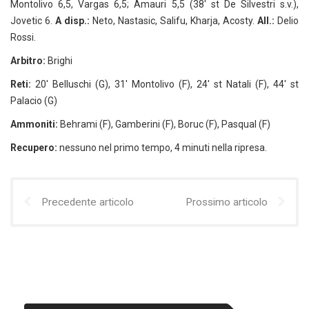
Montolivo 6,5, Vargas 6,5; Amauri 5,5 (38′ st De Silvestri s.v.),
Jovetic 6.
A disp.:
Neto, Nastasic, Salifu, Kharja, Acosty.
All.:
Delio
Rossi.
Arbitro:
Brighi
Reti:
20′ Belluschi (G), 31′ Montolivo (F), 24′ st Natali (F), 44′ st
Palacio (G)
Ammoniti:
Behrami (F), Gamberini (F), Boruc (F), Pasqual (F)
Recupero:
nessuno nel primo tempo, 4 minuti nella ripresa.
Precedente articolo
Prossimo articolo