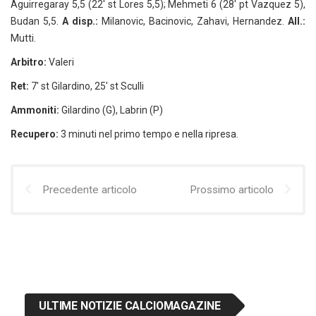
Aguirregaray 5,5 (22′ st Lores 5,5); Mehmeti 6 (28′ pt Vazquez 5),
Budan 5,5.
A disp.:
Milanovic, Bacinovic, Zahavi, Hernandez.
All.:
Mutti.
Arbitro:
Valeri
Ret:
7′ st Gilardino, 25′ st Sculli
Ammoniti:
Gilardino (G), Labrin (P)
Recupero:
3 minuti nel primo tempo e nella ripresa.
Precedente articolo
Prossimo articolo
ULTIME NOTIZIE CALCIOMAGAZINE