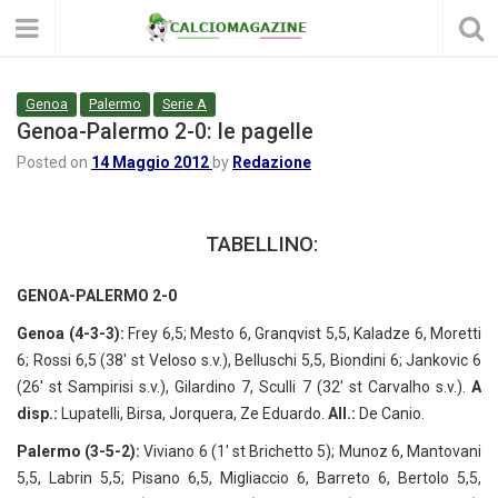
Genoa
Palermo
Serie A
Genoa-Palermo 2-0: le pagelle
Posted on
14 Maggio 2012
by
Redazione
TABELLINO:
GENOA-PALERMO 2-0
Genoa (4-3-3):
Frey 6,5; Mesto 6, Granqvist 5,5, Kaladze 6, Moretti
6; Rossi 6,5 (38′ st Veloso s.v.), Belluschi 5,5, Biondini 6; Jankovic 6
(26′ st Sampirisi s.v.), Gilardino 7, Sculli 7 (32′ st Carvalho s.v.).
A
disp.:
Lupatelli, Birsa, Jorquera, Ze Eduardo.
All.:
De Canio.
Palermo (3-5-2):
Viviano 6 (1′ st Brichetto 5); Munoz 6, Mantovani
5,5, Labrin 5,5; Pisano 6,5, Migliaccio 6, Barreto 6, Bertolo 5,5,