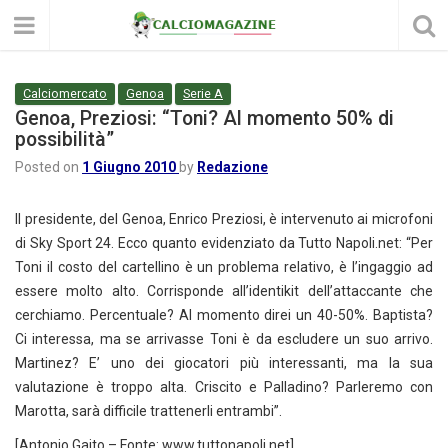
Calciomercato
Genoa
Serie A
Genoa, Preziosi: “Toni? Al momento 50% di
possibilità”
Posted on
1 Giugno 2010
by
Redazione
Il presidente, del Genoa, Enrico Preziosi, è intervenuto ai microfoni
di Sky Sport 24. Ecco quanto evidenziato da Tutto Napoli.net: “Per
Toni il costo del cartellino è un problema relativo, è l’ingaggio ad
essere molto alto. Corrisponde all’identikit dell’attaccante che
cerchiamo. Percentuale? Al momento direi un 40-50%. Baptista?
Ci interessa, ma se arrivasse Toni è da escludere un suo arrivo.
Martinez? E’ uno dei giocatori più interessanti, ma la sua
valutazione è troppo alta. Criscito e Palladino? Parleremo con
Marotta, sarà difficile trattenerli entrambi”.
[Antonio Gaito – Fonte: www.tuttonapoli.net]