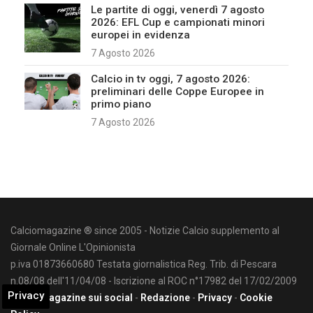
Le partite di oggi, venerdì 7 agosto
2026: EFL Cup e campionati minori
europei in evidenza
7 Agosto 2026
Calcio in tv oggi, 7 agosto 2026:
preliminari delle Coppe Europee in
primo piano
7 Agosto 2026
Calciomagazine ® since 2005 - Notizie Calcio supplemento al
Giornale Online L'Opinionista
p.iva 01873660680 Testata giornalistica Reg. Trib. di Pescara
n.08/08 dell'11/04/08 - Iscrizione al ROC n°17982 del 17/02/2009
Privacy
Calciomagazine sui social
-
Redazione
-
Privacy
-
Cookie