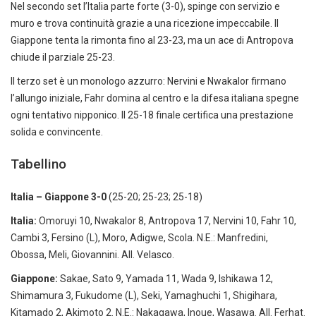
Nel secondo set l’Italia parte forte (3-0), spinge con servizio e
muro e trova continuità grazie a una ricezione impeccabile. Il
Giappone tenta la rimonta fino al 23-23, ma un ace di Antropova
chiude il parziale 25-23.
Il terzo set è un monologo azzurro: Nervini e Nwakalor firmano
l’allungo iniziale, Fahr domina al centro e la difesa italiana spegne
ogni tentativo nipponico. Il 25-18 finale certifica una prestazione
solida e convincente.
Tabellino
Italia – Giappone 3-0
(25-20; 25-23; 25-18)
Italia:
Omoruyi 10, Nwakalor 8, Antropova 17, Nervini 10, Fahr 10,
Cambi 3, Fersino (L), Moro, Adigwe, Scola. N.E.: Manfredini,
Obossa, Meli, Giovannini. All. Velasco.
Giappone:
Sakae, Sato 9, Yamada 11, Wada 9, Ishikawa 12,
Shimamura 3, Fukudome (L), Seki, Yamaghuchi 1, Shigihara,
Kitamado 2, Akimoto 2. N.E.: Nakagawa, Inoue, Wasawa. All. Ferhat.