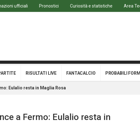
azioni ufficiali
Pronostici
Curiosità e statistiche
Area Te
PARTITE
RISULTATI LIVE
FANTACALCIO
PROBABILI FOR
rmo: Eulalio resta in Maglia Rosa
ince a Fermo: Eulalio resta in