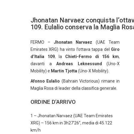
Jhonatan Narvaez conquista l’ottava
109. Eulalio conserva la Maglia Ros
FERMO –
Jhonatan Narvaez
(UAE Team
Emirates XRG) ha vinto l’ottava tappa del
Giro
d’Italia 109
, la
Chieti-Fermo di 156 km
,
davanti a
Andreas Leknessund
(Uno-X
Mobility) e
Martin Tjotta
(Uno-X Mobility).
Afonso Eulalio
(Bahrain Victorious) rimane in
Maglia Rosa di leader della classifica generale.
ORDINE D’ARRIVO
1 – Jhonatan Narvaez (UAE Team Emirates
XRG) – 156 km in 3h27’26”, media di 45.122
km/h