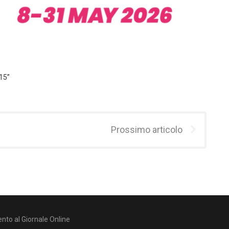
15”
Prossimo articolo
nto al Giornale Online