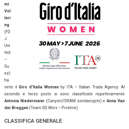
mi
Vol
leri
ng
(FD
J
Uni
ted
–
Su
ez)
ha
vinto il
Giro d’Italia Women
by ITA – Italian Trade Agency. Al
secondo e terzo posto si sono classificate rispettivamente
Antonia Niedermaier
(Canyon//SRAM zondacrypto) e
Anna Van
der Breggen
(Team SD Worx – Protime).
CLASSIFICA GENERALE