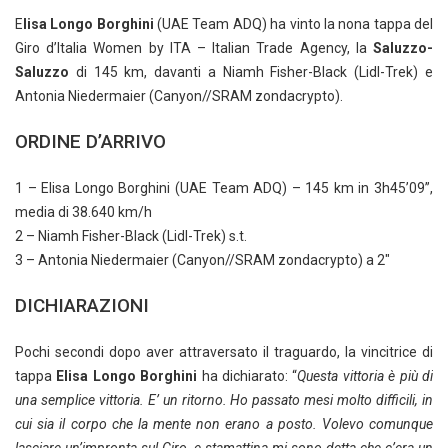
E
lisa Longo Borghini
(UAE Team ADQ) ha vinto la nona tappa del
Giro d’Italia Women by ITA – Italian Trade Agency, la
Saluzzo-
Saluzzo
di 145 km, davanti a Niamh Fisher-Black (Lidl-Trek) e
Antonia Niedermaier (Canyon//SRAM zondacrypto).
ORDINE D’ARRIVO
1 – Elisa Longo Borghini (UAE Team ADQ) – 145 km in 3h45’09”,
media di 38.640 km/h
2 – Niamh Fisher-Black (Lidl-Trek) s.t.
3 – Antonia Niedermaier (Canyon//SRAM zondacrypto) a 2″
DICHIARAZIONI
Pochi secondi dopo aver attraversato il traguardo, la vincitrice di
tappa
Elisa Longo Borghini
ha dichiarato: “
Questa vittoria è più di
una semplice vittoria. E’ un ritorno. Ho passato mesi molto difficili, in
cui sia il corpo che la mente non erano a posto. Volevo comunque