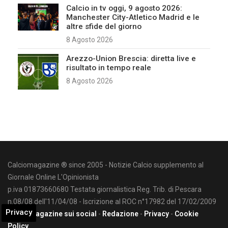
Calcio in tv oggi, 9 agosto 2026:
Manchester City-Atletico Madrid e le
altre sfide del giorno
8 Agosto 2026
Arezzo-Union Brescia: diretta live e
risultato in tempo reale
8 Agosto 2026
Calciomagazine ® since 2005 - Notizie Calcio supplemento al
Giornale Online L'Opinionista
p.iva 01873660680 Testata giornalistica Reg. Trib. di Pescara
n.08/08 dell'11/04/08 - Iscrizione al ROC n°17982 del 17/02/2009
Privacy
Calciomagazine sui social
-
Redazione
-
Privacy
-
Cookie
Policy