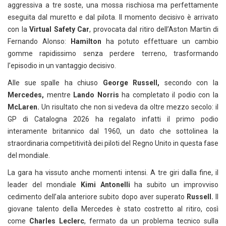
aggressiva a tre soste, una mossa rischiosa ma perfettamente
eseguita dal muretto e dal pilota. Il momento decisivo è arrivato
con la
Virtual Safety Car
, provocata dal ritiro dell’Aston Martin di
Fernando Alonso:
Hamilton
ha potuto effettuare un cambio
gomme rapidissimo senza perdere terreno, trasformando
l’episodio in un vantaggio decisivo.
Alle sue spalle ha chiuso
George Russell,
secondo con la
Mercedes,
mentre
Lando Norris
ha completato il podio con la
McLaren.
Un risultato che non si vedeva da oltre mezzo secolo: il
GP di Catalogna 2026 ha regalato infatti il primo podio
interamente britannico dal 1960, un dato che sottolinea la
straordinaria competitività dei piloti del Regno Unito in questa fase
del mondiale.
La gara ha vissuto anche momenti intensi. A tre giri dalla fine, il
leader del mondiale
Kimi Antonelli
ha subito un improvviso
cedimento dell’ala anteriore subito dopo aver superato
Russell.
Il
giovane talento della Mercedes è stato costretto al ritiro, così
come
Charles Leclerc
, fermato da un problema tecnico sulla