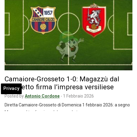
Camaiore-Grosseto 1-0: Magazzù dal
dischetto firma l’impresa versiliese
Privacy
Posted by
Antonio Cordone
-
1 Febbraio 2026
Diretta Camaiore-Grosseto di Domenica 1 febbraio 2026: a segno
Magazzu al tredicesimo del secondo tempo…