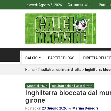
Calciomercato
Formazi
giovedì Agosto 6, 2026
CALCIO
PARTITE DI OGGI
DIRETTA DELLE 
Home
Risultati calcio live in diretta
Inghilterra blo
Mondiali 2026
Risultati calcio live in diretta
Inghilterra bloccata dal mu
girone
Posted on
23 Giugno 2026
by
Marina Denegri