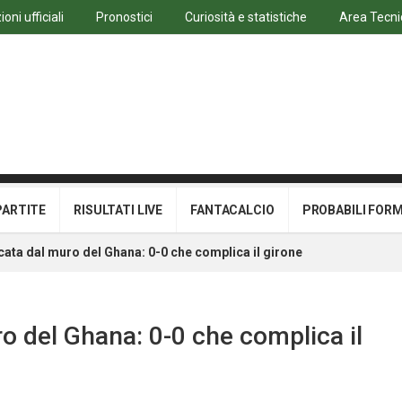
oni ufficiali
Pronostici
Curiosità e statistiche
Area Tecni
PARTITE
RISULTATI LIVE
FANTACALCIO
PROBABILI FOR
ccata dal muro del Ghana: 0-0 che complica il girone
ro del Ghana: 0-0 che complica il