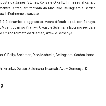
omposta da James, Stones, Konsa e O’Reilly. In mezzo al campo
, mentre la trequarti formata da Madueke, Bellingham e Gordon
sta il riferimento avanzato.
3‑3 dinamico e aggressivo. Asare difende i pali, con Senaya,
a. A centrocampo Yirenkyi, Owusu e Sulemana lavorano per dare
pido e fisico formato da Nuamah, Ayew e Semenyo.
a, O’Reilly; Anderson, Rice; Madueke, Bellingham, Gordon; Kane.
ah; Yirenkyi, Owusu, Sulemana; Nuamah, Ayew, Semenyo.
C
t:
ng