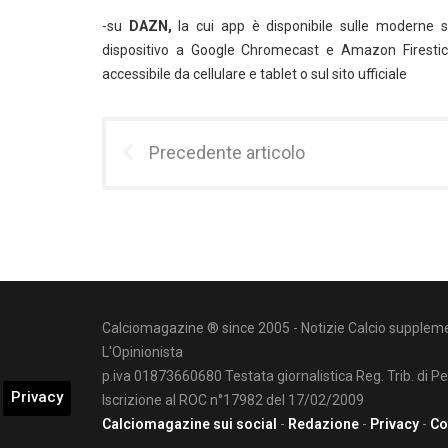
-su
DAZN,
la cui app è disponibile sulle moderne sm
dispositivo a Google Chromecast e Amazon Firestick.
accessibile da cellulare e tablet o sul sito ufficiale
Precedente articolo
Calciomagazine ® since 2005 - Notizie Calcio suppleme
L'Opinionista
p.iva 01873660680 Testata giornalistica Reg. Trib. di P
Privacy
Iscrizione al ROC n°17982 del 17/02/2009
Calciomagazine sui social
-
Redazione
-
Privacy
-
Co