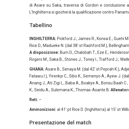
di Asare su Saka, traversa di Gordon e conclusione al
L’Inghilterra si giocherà la qualificazione contro Panam
Tabellino
INGHILTERRA:
Pickford J., James R., Konsa E., Guehi M., 
Rice D., Madueke N. (dal 38′ st Rashford M.), Bellingham J
A disposizione:
Burn D., Chalobah T., Eze E., Henderson
Rogers M., Saka B., Stones J., Toney I., Trafford J., Wat
GHANA:
Asare B., Senaya M. (dal 42′ st Peprah K.), Adjet
Fatawu I.), Yirenkyi C., Sibo K., Semenyo A., Ayew J. (dal
Anang J., Ati Zigi L., Baba A., Boakye A., Bonsu Baah C
K., Seidu A., Sulemana K., Thomas-Asante B.
Allenator
Reti:
–
Ammonizioni:
al 41′ pt Rice D. (Inghilterra) al 15′ st Wil
Presentazione del match