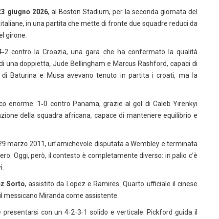
23 giugno 2026
, al Boston Stadium, per la seconda giornata del
e 22 italiane, in una partita che mette di fronte due squadre reduci da
el girone.
e 4‑2 contro la Croazia, una gara che ha confermato la qualità
 di una doppietta, Jude Bellingham e Marcus Rashford, capaci di
l di Baturina e Musa avevano tenuto in partita i croati, ma la
ico enorme: 1‑0 contro Panama, grazie al gol di Caleb Yirenkyi
azione della squadra africana, capace di mantenere equilibrio e
al 29 marzo 2011, un’amichevole disputata a Wembley e terminata
ro. Oggi, però, il contesto è completamente diverso: in palio c’è
i.
z Sorto
, assistito da Lopez e Ramires. Quarto ufficiale il cinese
n il messicano Miranda come assistente.
esentarsi con un 4‑2‑3‑1 solido e verticale. Pickford guida il