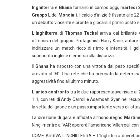
Inghilterra
e
Ghana
tornano in campo oggi,
martedì 
Gruppo L
dei
Mondiali
. Il calcio d’inizio è fissato all
un debutto vincente e pronte a giocarsi il primo posto n
L’Inghilterra
di
Thomas Tuche
l arriva dal brillant
offensiva del gruppo. Protagonisti Harry Kane, autore
indirizzare un match ricco di ritmo e intensità. I go
superiorità inglese è emersa alla distanza.
Il
Ghana
ha risposto con una vittoria dal peso specif
arrivato al 94’. Una rete che ha premiato la determin
aggressività fino all’ultimo minuto.
L’unico confronto
tra le due rappresentative risale 
1‑1, con reti di Andy Carroll e Asamoah Gyan nel recupe
la vetta del girone e un passo importante verso gli ottav
La direzione di gara è affidata all’honduregno
Martine
Ning, mentre al VAR opererà l’americano Villarreal, co
COME ARRIVA L’INGHILTERRA – L’Inghilterra dovrebbe pr