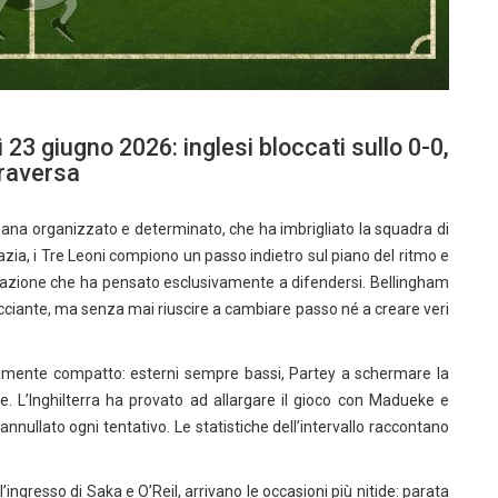
 23 giugno 2026: inglesi bloccati sullo 0-0,
traversa
hana organizzato e determinato, che ha imbrigliato la squadra di
oazia, i Tre Leoni compiono un passo indietro sul piano del ritmo e
ormazione che ha pensato esclusivamente a difendersi. Bellingham
iante, ma senza mai riuscire a cambiare passo né a creare veri
mamente compatto: esterni sempre bassi, Partey a schermare la
ne. L’Inghilterra ha provato ad allargare il gioco con Madueke e
nnullato ogni tentativo. Le statistiche dell’intervallo raccontano
l’ingresso di Saka e O’Reil, arrivano le occasioni più nitide: parata