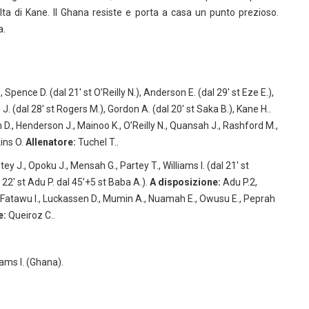
ta di Kane. Il Ghana resiste e porta a casa un punto prezioso.
a.
Spence D. (dal 21′ st O’Reilly N.), Anderson E. (dal 29′ st Eze E.),
. (dal 28′ st Rogers M.), Gordon A. (dal 20′ st Saka B.), Kane H..
 D., Henderson J., Mainoo K., O’Reilly N., Quansah J., Rashford M.,
kins O.
Allenatore:
Tuchel T..
ey J., Opoku J., Mensah G., Partey T., Williams I. (dal 21′ st
 22′ st Adu P. dal 45’+5 st Baba A.).
A disposizione:
Adu P.2,
., Fatawu I., Luckassen D., Mumin A., Nuamah E., Owusu E., Peprah
e:
Queiroz C..
liams I. (Ghana).