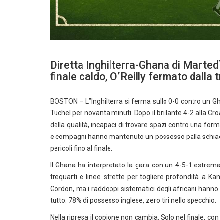
Diretta Inghilterra-Ghana di Martedì
finale caldo, O’Reilly fermato dalla 
BOSTON – L’’Inghilterra si ferma sullo 0-0 contro un G
Tuchel per novanta minuti. Dopo il brillante 4-2 alla Cr
della qualità, incapaci di trovare spazi contro una f
e compagni hanno mantenuto un possesso palla schiacc
pericoli fino al finale.
Il Ghana ha interpretato la gara con un 4-5-1 estre
trequarti e linee strette per togliere profondità a Ka
Gordon, ma i raddoppi sistematici degli africani hanno a
tutto: 78% di possesso inglese, zero tiri nello specchio.
Nella ripresa il copione non cambia. Solo nel finale, con 