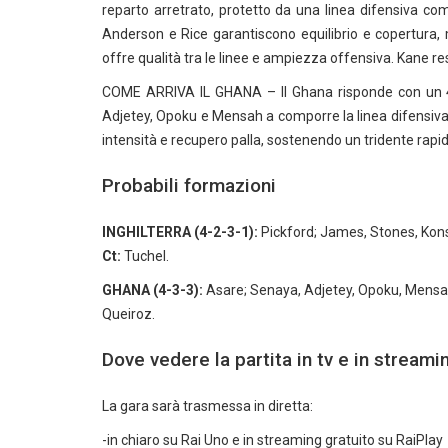
reparto arretrato, protetto da una linea difensiva c
Anderson e Rice garantiscono equilibrio e copertura
offre qualità tra le linee e ampiezza offensiva. Kane re
COME ARRIVA IL GHANA – Il Ghana risponde con un 4‑
Adjetey, Opoku e Mensah a comporre la linea difensiv
intensità e recupero palla, sostenendo un tridente ra
Probabili formazioni
INGHILTERRA (4-2-3-1):
Pickford; James, Stones, Kons
Ct:
Tuchel.
GHANA (4-3-3):
Asare; Senaya, Adjetey, Opoku, Mens
Queiroz.
Dove vedere la partita in tv e in streami
La gara sarà trasmessa in diretta:
-in chiaro su Rai Uno e in streaming gratuito su RaiPlay