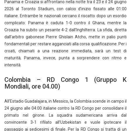
Panama e Croazia si affrontano nella notte tra il 23 e il 24 giugno
2026 al Toronto Stadium, con calcio d’inizio fissato alle 01:00
italiane. Entrambe le nazionali cercano il riscatto dopo un esordio
complicato: Panama è caduta 1-0 contro il Ghana, mentre la
Croazia ha subito un pesante 4-2 dall’Inghilterra. La sfida, diretta
dall’arbitro gabonese Pierre Ghislain Atcho, mette in palio punti
fondamentali per restare agganciati alla corsa qualificazione. Per i
croati, chiamati a una reazione immediata, sarà un test di
maturità; Panama, invece, punta a sorprendere con ritmo e
intensità.
Colombia – RD Congo 1 (Gruppo K
Mondiali, ore 04.00)
All’Estadio Guadalajara, in Messico, la Colombia scende in campo il
24 giugno alle 04:00 italiane contro la RD Congo per consolidare il
primato nel girone. La squadra sudamericana arriva dal
convincente 3-1 rifilato all’Uzbekistan e vuole ipotecare il
passaggio ai sedicesimi di finale. Per la RD Congo si tratta di un