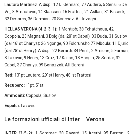
Lautaro Martinez. A disp.: 12 Di Gennaro, 77 Audero, 5 Sensi, 6 De
Vrij, 8 Arnautovic, 14 Klaassen, 16 Frattesi, 21 Asllani, 31 Bisseck,
32 Dimarco, 36 Darmian, 70 Sanchez. All. Inzaghi.
HELLAS VERONA (4-2-3-1):
1 Montipò; 38 Tchatchoua, 42
Coppola, 23 Magnani, 3 Doig (dal 28' st Cabal); 33 Duda, 31 Suslov
(dal 46' st Charlys); 26 Ngonge, 90 Folorunsho,77 Mboula; 11 Djuric
(dal 28' st Henry). A disp.: 22 Berardi, 34 Perilli, 2 Amione, 5 Faraoni,
8 Lazovic, 9 Henry, 13 Cruz, 17 Kallon, 18 Hongla, 25 Serdar, 32
Cabal, 37 Charlys, 99 Bonazzoli. All. Baroni.
Reti:
13' pt Lautaro, 29' st Henry, 48' st Frattesi
Recupero:
1' pt, 5' st
Ammoniti:
Coppola, Suslov
Espulsi:
Lazovic
Le formazioni ufficiali di Inter – Verona
INTER (3-5-2):
1 Sommer; 28 Pavard, 15 Acerbi, 95 Bastoni; 2