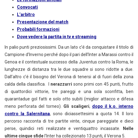
Convocati
L’arbitro
Presentazione del match
Probabili formazioni
Dove vedere la partita in tv e streaming
In palio punti preziosissimi. Da un lato c’é da conquistare il titolo di
Campione d’Inverno perché dopo il pari dell’Inter a Marassi contro il
Genoa e il contestuale successo della Juventus contro la Roma, le
lunghezze di distanza tra le due squadre si sono ridotte a due.
Dall’altro c’é il bisogno del Verona di tenersi al di fuori della zona
calda della classifica.
I
nerazzurri
sono primi con 45 punti, frutto
di quattordici vittorie, tre pareggi e una sola sconfitta, ben
quarantadue gol fatti e solo otto subiti (miglior attacco e difesa
meno perforata del torneo).
Gli scaligeri
,
dopo il k.o. interno
contro la Salernitana
, sono diciassettesimi a quota 14. Il loro
percorso racconta di tre partite vinte, cinque pareggiate e dieci
perse, quindici reti realizzate e ventiquattro incassate.
Nelle
ultime cinque sfide
l’Inter
ha collezionato 13 punti, il Verona 5.