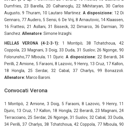
Dumfries, 23 Barella, 20 Calhanoglu, 22 Mkhitaryan, 30 Carlos
Augusto; 9 Thuram, 10 Lautaro Martinez.
A disposizione:
12 Di
Gennaro, 77 Audero, 5 Sensi, 6 De Vrij, 8 Arnautovic, 14 Klaassen,
16 Frattesi, 21 Asllani, 31 Bisseck, 32 Dimarco, 36 Darmian, 70
Sanchez.
Allenatore
: Simone Inzaghi.
HELLAS VERONA (4-2-3-1):
1 Montipò; 38 Tchatchoua, 42
Coppola, 23 Magnani, 3 Doig; 33 Duda, 31 Suslov; 26 Ngonge, 90
Folorunsho,77 Mboula; 11 Djuric.
A disposizione:
22 Berardi, 34
Perilli, 2 Amione, 5 Faraoni, 8 Lazovic, 9 Henry, 13 Cruz, 17 Kallon,
18 Hongla, 25 Serdar, 32 Cabal, 37 Charlys, 99 Bonazzoli.
Allenatore:
Marco Baroni.
Convocati Verona
1 Montipò, 2 Amione, 3 Doig, 5 Faraoni, 8 Lazovic, 9 Henry, 11
Djuric, 13 Cruz, 17 Kallon, 18 Hongla, 22 Berardi, 23 Magnani, 24
Terracciano, 25 Serdar, 26 Ngonge, 31 Suslov, 32 Cabal, 33 Duda,
34 Perilli, 37 Charlys, 38 Tchatchoua, 42 Coppola, 77 Mboula, 90