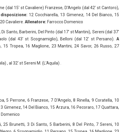
ne (dal 15′ st Cavaliere) Franzese, D’Angelo (dal 42′ st Cantoro),
 disposizione:
12 Cocchiarella, 13 Gimenez, 14 Del Bianco, 15
 20 Cavaliere.
Allenatore:
Farrocco Domenico
, Di Santo, Barberini, Del Pinto (dal 17′ st Mantini), Sereni (dal 37′
olo (dal 43′ st Scognamiglio), Belloni (dal 12′ st Persano).
A
 15 Tropea, 16 Maglione, 23 Mantini, 24 Savor, 26 Russo, 27
ila) , al 32′ st Sereni M. (L’Aquila) .
ba, 5 Perrone, 6 Franzese, 7 D’Angelo, 8 Rinella, 9 Coratella, 10
13 Gimenez, 14 Del Bianco, 15 Arzura, 16 Pecoraro, 17 Quattara,
o Domenico
i, 25 Brunetti, 3 Di Santo, 5 Barberini, 8 Del Pinto, 7 Sereni, 10
Negro, 6 Scognamiglio, 11 Persano, 15 Tropea, 16 Maglione, 23