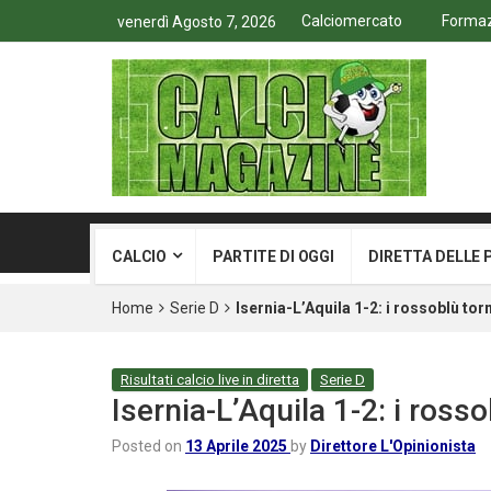
Calciomercato
Formazi
venerdì Agosto 7, 2026
CALCIO
PARTITE DI OGGI
DIRETTA DELLE 
Home
Serie D
Isernia-L’Aquila 1-2: i rossoblù tor
Risultati calcio live in diretta
Serie D
Isernia-L’Aquila 1-2: i ross
Posted on
13 Aprile 2025
by
Direttore L'Opinionista