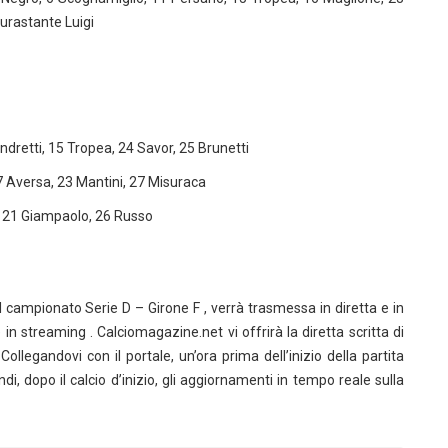
urastante Luigi
andretti, 15 Tropea, 24 Savor, 25 Brunetti
17 Aversa, 23 Mantini, 27 Misuraca
o, 21 Giampaolo, 26 Russo
g
el campionato Serie D – Girone F , verrà trasmessa in diretta e in
 in streaming . Calciomagazine.net vi offrirà la diretta scritta di
ollegandovi con il portale, un’ora prima dell’inizio della partita
ndi, dopo il calcio d’inizio, gli aggiornamenti in tempo reale sulla