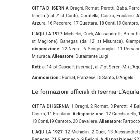
CITTÀ DI ISERNIA
: Draghi, Romat, Perotti, Baba, Perro
Rinella (dal 7′ st Conti), Coratella, Cascio, Ercolano.
A
Arzura, 16 Pecoraro, 17 Quattara, 18 Conti,19 Cantoro,
L’AQUILA 1927
: Michielin, Gueli, Alessandretti, Brunetti
st Maglione), Banegas (dal 12′ st Misuraca), Giampa
disposizione:
22 Negro, 6 Scognamiglio, 11 Persano,
Misuraca.
Allenatore:
Durastante Luigi
Reti:
al 14′ pt Cascio F. (Isernia) , al 7′ pt Sereni M. (L’Aqu
Ammonizioni:
Romat, Franzese, Di Santo, D’Angelo
Le formazioni ufficiali di Isernia-L’Aquila
CITTÀ DI ISERNIA
: 1 Draghi, 2 Romat, 3 Perotti, 4 Ba
Cascio, 11 Ercolano.
A disposizione:
12 Cocchiarella, 
18 Conti,19 Cantoro, 20 Cavaliere.
Allenatore:
Farrocc
L’AQUILA 1927
: 12 Michielin, 2 Gueli, 13 Alessandrett
Banegas, 21 Giampaolo, 9 Belloni.
A disposizione:
22 