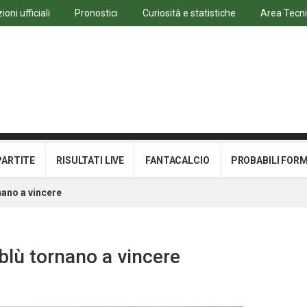
oni ufficiali
Pronostici
Curiosità e statistiche
Area Tecn
PARTITE
RISULTATI LIVE
FANTACALCIO
PROBABILI FOR
nano a vincere
oblù tornano a vincere