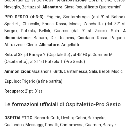
Gobbi (dal 22′ st Barwuah).
A disposizione:
Zorzi, Dieng, Qeros,
Novaglio, Bertazzoli.
Allenatore:
Giosa (squalificato Quaresmini).
PRO SESTO (4-3-3):
Frigerio; Santambrogio (dal 9′ st Bobbo),
Sportelli, Chiricallo, Enrico Rossi; Modic, Zanchetta (dal 37′ st
Borgo), Putzolu; Belloli, Guerrisi (dal 9′ st Zissis), Sala.
A
disposizione:
Babara, De Respinis, Giordano Rossi, Pagano,
Abruzzese, Clerici.
Allenatore:
Angellotti
Reti:
al 38′ pt Baraye Y. (Ospitaletto) , al 45’+3 pt Guarneri M.
(Ospitaletto) , al 21′ st Putzolu T. (Pro Sesto) .
Ammonizioni:
Gualandris, Gritti, Cantamessa, Sala, Belloli, Modic.
Espulso:
Frigerio (a fine partita)
Recupero:
2′ pt, 3′ st
Le formazioni ufficiali di Ospitaletto-Pro Sesto
OSPITALETTO:
Bonardi, Gritti, Lleshaj, Gobbi, Bakayoko,
Gualandris, Messaggi, Panatti, Cantamessa, Guarneri, Baraye.