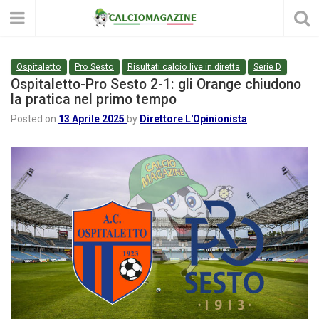
Ospitaletto
Pro Sesto
Risultati calcio live in diretta
Serie D
Ospitaletto-Pro Sesto 2-1: gli Orange chiudono
la pratica nel primo tempo
Posted on
13 Aprile 2025
by
Direttore L'Opinionista