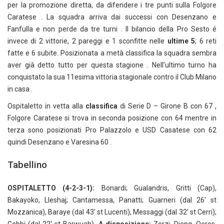
per la promozione diretta, da difendere i tre punti sulla Folgore
Caratese . La squadra arriva dai successi con Desenzano e
Fanfulla e non perde da tre turni . Il bilancio della Pro Sesto é
invece di 2 vittorie, 2 pareggi e 1 sconfitte nelle
ultime 5
; 6 reti
fatte e 6 subite. Posizionata a metà classifica la squadra sembra
aver già detto tutto per questa stagione . Nell’ultimo turno ha
conquistato la sua 11esima vittoria stagionale contro il Club Milano
in casa .
Ospitaletto in vetta alla
classifica
di Serie D – Girone B con 67 ,
Folgore Caratese si trova in seconda posizione con 64 mentre in
terza sono posizionati Pro Palazzolo e USD Casatese con 62
quindi Desenzano e Varesina 60 .
Tabellino
OSPITALETTO (4-2-3-1):
Bonardi; Gualandris, Gritti (Cap),
Bakayoko, Lleshaj; Cantamessa, Panatti; Guarneri (dal 26′ st
Mozzanica), Baraye (dal 43′ st Lucenti), Messaggi (dal 32′ st Cerri);