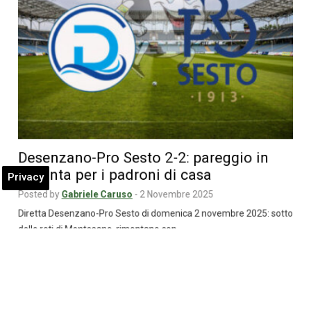
Desenzano-Pro Sesto 2-2: pareggio in
rimonta per i padroni di casa
Privacy
Posted by
Gabriele Caruso
-
2 Novembre 2025
Diretta Desenzano-Pro Sesto di domenica 2 novembre 2025: sotto
delle reti di Montesano, rimontano con…