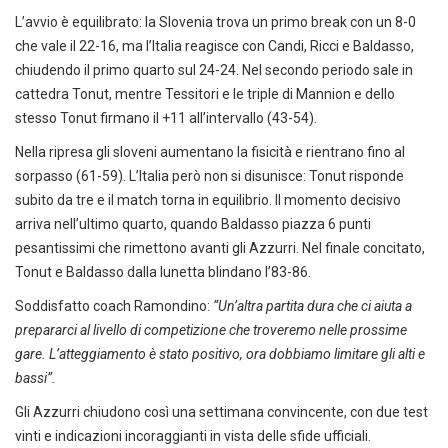
L’avvio è equilibrato: la Slovenia trova un primo break con un 8-0
che vale il 22-16, ma l’Italia reagisce con Candi, Ricci e Baldasso,
chiudendo il primo quarto sul 24-24. Nel secondo periodo sale in
cattedra Tonut, mentre Tessitori e le triple di Mannion e dello
stesso Tonut firmano il +11 all’intervallo (43-54).
Nella ripresa gli sloveni aumentano la fisicità e rientrano fino al
sorpasso (61-59). L’Italia però non si disunisce: Tonut risponde
subito da tre e il match torna in equilibrio. Il momento decisivo
arriva nell’ultimo quarto, quando Baldasso piazza 6 punti
pesantissimi che rimettono avanti gli Azzurri. Nel finale concitato,
Tonut e Baldasso dalla lunetta blindano l’83-86.
Soddisfatto coach Ramondino:
“Un’altra partita dura che ci aiuta a
prepararci al livello di competizione che troveremo nelle prossime
gare. L’atteggiamento è stato positivo, ora dobbiamo limitare gli alti e
bassi”.
Gli Azzurri chiudono così una settimana convincente, con due test
vinti e indicazioni incoraggianti in vista delle sfide ufficiali.