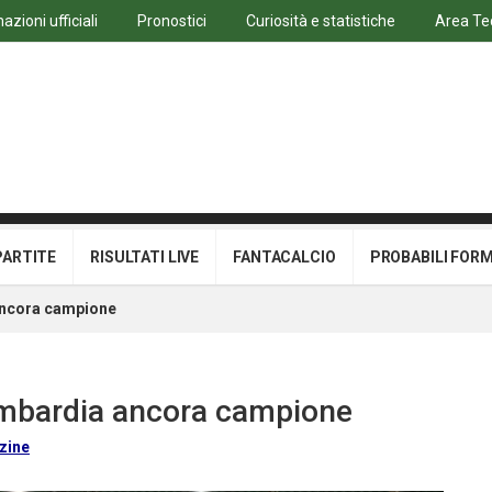
azioni ufficiali
Pronostici
Curiosità e statistiche
Area Te
PARTITE
RISULTATI LIVE
FANTACALCIO
PROBABILI FOR
ancora campione
ombardia ancora campione
zine