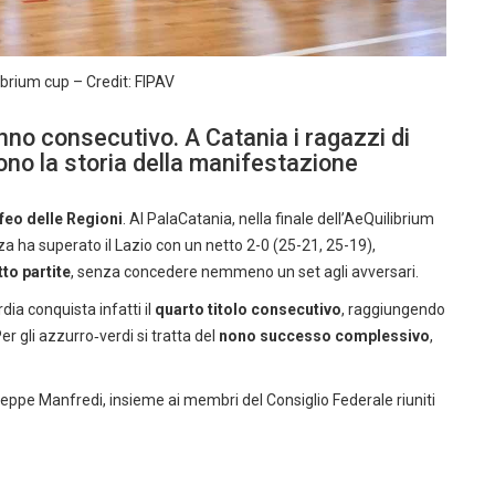
ibrium cup – Credit: FIPAV
no consecutivo. A Catania i ragazzi di
vono la storia della manifestazione
feo delle Regioni
. Al PalaCatania, nella finale dell’AeQuilibrium
 ha superato il Lazio con un netto 2-0 (25-21, 25-19),
tto partite
, senza concedere nemmeno un set agli avversari.
dia conquista infatti il
quarto titolo consecutivo
, raggiungendo
Per gli azzurro‑verdi si tratta del
nono successo complessivo
,
useppe Manfredi, insieme ai membri del Consiglio Federale riuniti