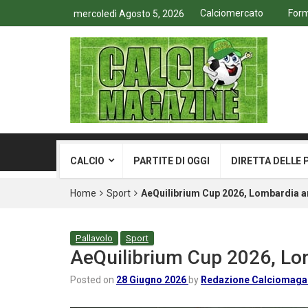
Calciomercato
Form
mercoledì Agosto 5, 2026
CALCIO
PARTITE DI OGGI
DIRETTA DELLE 
Home
Sport
AeQuilibrium Cup 2026, Lombardia 
Pallavolo
Sport
AeQuilibrium Cup 2026, L
Posted on
28 Giugno 2026
by
Redazione Calciomaga