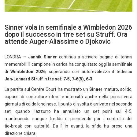
Sinner vola in semifinale a Wimbledon 2026
dopo il successo in trre set su Struff. Ora
attende Auger‑Aliassime o Djokovic
LONDRA –
Jannik Sinner
continua a scrivere pagine di tennis
memorabili. Il campione in carica ha conquistato oggi la semifinale
di
Wimbledon 2026
, superando con autorevolezza il tedesc
o
Jan‑Lennard Struff
in
tre set: 7‑5, 7‑6(5), 6‑3
.
La partita sul Centre Court ha mostrato un
Sinner
maturo, solido,
capace di controllare ritmo e intensità anche nella prima vera
giornata di caldo londinese. Il punto di svolta è arrivato nel secondo
set, quando l’azzurro ha annullato un set point sul 4‑5,
mantenendo sangue freddo e prendendo poi il controllo del
tie‑break con autorità. Da lì in avanti, la sfida ha preso una
direzione chiara.