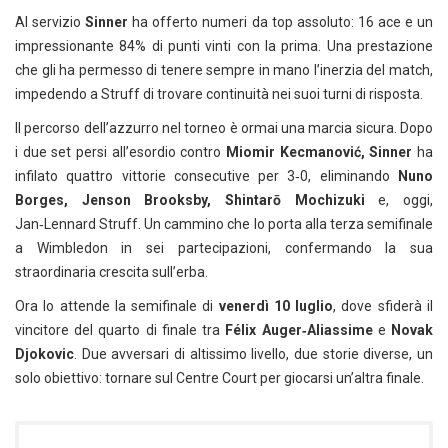
Al servizio
Sinner
ha offerto numeri da top assoluto: 16 ace e un
impressionante 84% di punti vinti con la prima. Una prestazione
che gli ha permesso di tenere sempre in mano l’inerzia del match,
impedendo a Struff di trovare continuità nei suoi turni di risposta.
Il percorso dell’azzurro nel torneo è ormai una marcia sicura. Dopo
i due set persi all’esordio contro
Miomir Kecmanović, Sinner
ha
infilato quattro vittorie consecutive per 3‑0, eliminando
Nuno
Borges, Jenson Brooksby, Shintarō Mochizuki
e, oggi,
Jan‑Lennard Struff. Un cammino che lo porta alla terza semifinale
a Wimbledon in sei partecipazioni, confermando la sua
straordinaria crescita sull’erba.
Ora lo attende la semifinale di
venerdì 10 luglio
, dove sfiderà il
vincitore del quarto di finale tra
Félix Auger‑Aliassime
e
Novak
Djokovic
. Due avversari di altissimo livello, due storie diverse, un
solo obiettivo: tornare sul Centre Court per giocarsi un’altra finale.