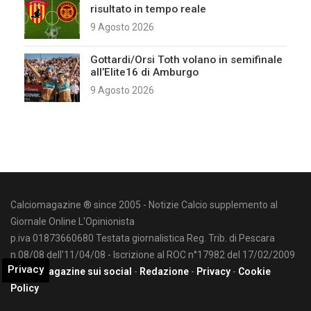
risultato in tempo reale
9 Agosto 2026
Gottardi/Orsi Toth volano in semifinale
all’Elite16 di Amburgo
9 Agosto 2026
Calciomagazine ® since 2005 - Notizie Calcio supplemento al
Giornale Online L'Opinionista
p.iva 01873660680 Testata giornalistica Reg. Trib. di Pescara
n.08/08 dell'11/04/08 - Iscrizione al ROC n°17982 del 17/02/2009
Privacy
Calciomagazine sui social
-
Redazione
-
Privacy
-
Cookie
Policy