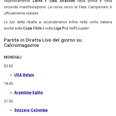
rispettivamente
Larne
e
UNA Strassen
nella prima e nella
seconda manifestazione. La corsa verso la Fase Campionato è
ufficialmente iniziata.
Le luci della ribalta si accenderanno infine nella notte italiana
anche sulla
Copa Chile
e sulla
Liga Pro
dell’Ecuador.
Partite in Diretta Live del giorno su
Calciomagazine
MONDIALI
02:00
USA-Belgio
18:00
Argentina-Egitto
21:00
Svizzera-Colombia