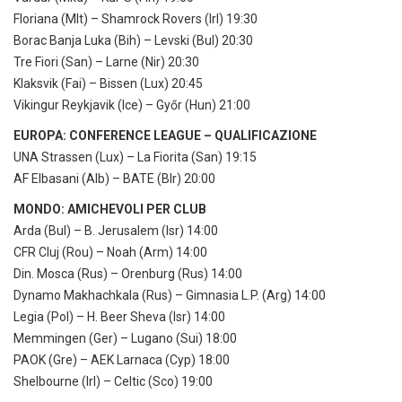
Floriana (Mlt) – Shamrock Rovers (Irl) 19:30
Borac Banja Luka (Bih) – Levski (Bul) 20:30
Tre Fiori (San) – Larne (Nir) 20:30
Klaksvik (Fai) – Bissen (Lux) 20:45
Vikingur Reykjavik (Ice) – Győr (Hun) 21:00
EUROPA: CONFERENCE LEAGUE – QUALIFICAZIONE
UNA Strassen (Lux) – La Fiorita (San) 19:15
AF Elbasani (Alb) – BATE (Blr) 20:00
MONDO: AMICHEVOLI PER CLUB
Arda (Bul) – B. Jerusalem (Isr) 14:00
CFR Cluj (Rou) – Noah (Arm) 14:00
Din. Mosca (Rus) – Orenburg (Rus) 14:00
Dynamo Makhachkala (Rus) – Gimnasia L.P. (Arg) 14:00
Legia (Pol) – H. Beer Sheva (Isr) 14:00
Memmingen (Ger) – Lugano (Sui) 18:00
PAOK (Gre) – AEK Larnaca (Cyp) 18:00
Shelbourne (Irl) – Celtic (Sco) 19:00