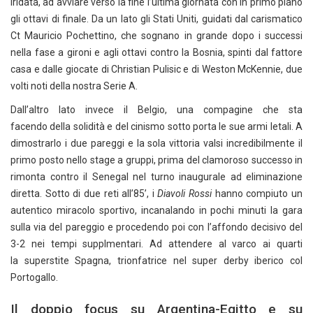
iridata, ad avviare verso la fine l’ultima giornata con in primo piano
gli ottavi di finale. Da un lato gli Stati Uniti, guidati dal carismatico
Ct Mauricio Pochettino, che sognano in grande dopo i successi
nella fase a gironi e agli ottavi contro la Bosnia, spinti dal fattore
casa e dalle giocate di Christian Pulisic e di Weston McKennie, due
volti noti della nostra Serie A.
Dall’altro lato invece il Belgio, una compagine che sta
facendo della solidità e del cinismo sotto porta le sue armi letali. A
dimostrarlo i due pareggi e la sola vittoria valsi incredibilmente il
primo posto nello stage a gruppi, prima del clamoroso successo in
rimonta contro il Senegal nel turno inaugurale ad eliminazione
diretta. Sotto di due reti all’85’, i
Diavoli Rossi
hanno compiuto un
autentico miracolo sportivo, incanalando in pochi minuti la gara
sulla via del pareggio e procedendo poi con l’affondo decisivo del
3-2 nei tempi supplmentari. Ad attendere al varco ai quarti
la superstite Spagna, trionfatrice nel super derby iberico col
Portogallo.
Il doppio focus su Argentina-Egitto e su