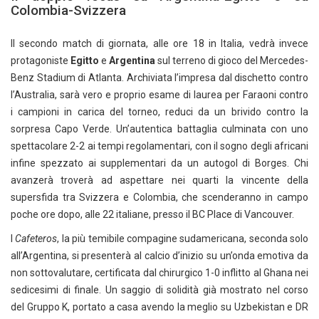
Colombia-Svizzera
Il secondo match di giornata, alle ore 18 in Italia, vedrà invece
protagoniste
Egitto
e
Argentina
sul terreno di gioco del Mercedes-
Benz Stadium di Atlanta. Archiviata l’impresa dal dischetto contro
l’Australia, sarà vero e proprio esame di laurea per Faraoni contro
i campioni in carica del torneo, reduci da un brivido contro la
sorpresa Capo Verde. Un’autentica battaglia culminata con uno
spettacolare 2-2 ai tempi regolamentari, con il sogno degli africani
infine spezzato ai supplementari da un autogol di Borges. Chi
avanzerà troverà ad aspettare nei quarti la vincente della
supersfida tra Svizzera e Colombia, che scenderanno in campo
poche ore dopo, alle 22 italiane, presso il BC Place di Vancouver.
I
Cafeteros
, la più temibile compagine sudamericana, seconda solo
all’Argentina, si presenterà al calcio d’inizio su un’onda emotiva da
non sottovalutare, certificata dal chirurgico 1-0 inflitto al Ghana nei
sedicesimi di finale. Un saggio di solidità già mostrato nel corso
del Gruppo K, portato a casa avendo la meglio su Uzbekistan e DR