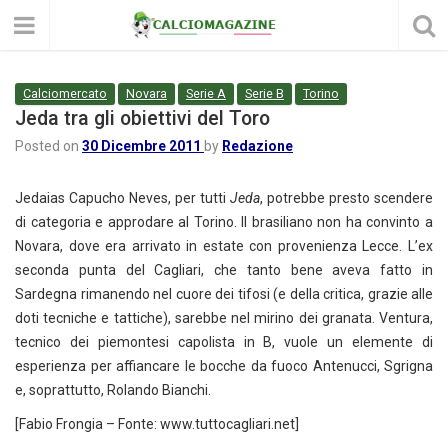
Calciomercato
Novara
Serie A
Serie B
Torino
Jeda tra gli obiettivi del Toro
Posted on
30 Dicembre 2011
by
Redazione
Jedaias Capucho Neves, per tutti
Jeda
, potrebbe presto scendere
di categoria e approdare al Torino. Il brasiliano non ha convinto a
Novara, dove era arrivato in estate con provenienza Lecce. L’ex
seconda punta del Cagliari, che tanto bene aveva fatto in
Sardegna rimanendo nel cuore dei tifosi (e della critica, grazie alle
doti tecniche e tattiche), sarebbe nel mirino dei granata. Ventura,
tecnico dei piemontesi capolista in B, vuole un elemente di
esperienza per affiancare le bocche da fuoco Antenucci, Sgrigna
e, soprattutto, Rolando Bianchi.
[Fabio Frongia – Fonte: www.tuttocagliari.net]