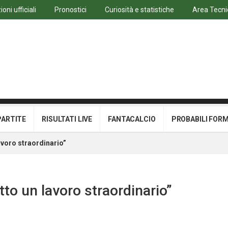
oni ufficiali
Pronostici
Curiosità e statistiche
Area Tecni
PARTITE
RISULTATI LIVE
FANTACALCIO
PROBABILI FOR
lavoro straordinario”
atto un lavoro straordinario”