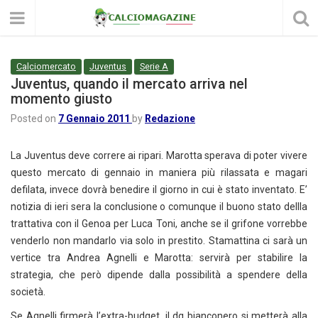
Calciomercato
Juventus
Serie A
Juventus, quando il mercato arriva nel
momento giusto
Posted on
7 Gennaio 2011
by
Redazione
La Juventus deve correre ai ripari. Marotta sperava di poter vivere
questo mercato di gennaio in maniera più rilassata e magari
defilata, invece dovrà benedire il giorno in cui è stato inventato. E’
notizia di ieri sera la conclusione o comunque il buono stato dellla
trattativa con il Genoa per Luca Toni, anche se il grifone vorrebbe
venderlo non mandarlo via solo in prestito. Stamattina ci sarà un
vertice tra Andrea Agnelli e Marotta: servirà per stabilire la
strategia, che però dipende dalla possibilità a spendere della
società.
Se Agnelli firmerà l’extra-budget, il dg bianconero si metterà alla