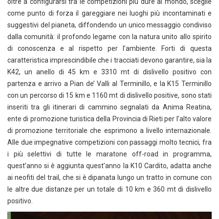
oltre a configurarsi tra le competizioni più dure al mondo, sceglie
come punto di forza il gareggiare nei luoghi più incontaminati e
suggestivi del pianeta, diffondendo un unico messaggio condiviso
dalla comunità: il profondo legame con la natura unito allo spirito
di conoscenza e al rispetto per l’ambiente. Forti di questa
caratteristica imprescindibile che i tracciati devono garantire, sia la
K42, un anello di 45 km e 3310 mt di dislivello positivo con
partenza e arrivo a Pian de’ Valli al Terminillo, e la K15 Terminillo
con un percorso di 15 km e 1160 mt di dislivello positive, sono stati
inseriti tra gli itinerari di cammino segnalati da Anima Reatina,
ente di promozione turistica della Provincia di Rieti per l’alto valore
di promozione territoriale che esprimono a livello internazionale.
Alle due impegnative competizioni con passaggi molto tecnici, fra
i più selettivi di tutte le maratone off-road in programma,
quest’anno si è aggiunta quest’anno la K10 Cardito, adatta anche
ai neofiti del trail, che si è dipanata lungo un tratto in comune con
le altre due distanze per un totale di 10 km e 360 mt di dislivello
positivo.