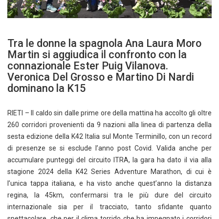
Tra le donne la spagnola Ana Laura Moro
Martin si aggiudica il confronto con la
connazionale Ester Puig Vilanova.
Veronica Del Grosso e Martino Di Nardi
dominano la K15
RIETI – Il caldo sin dalle prime ore della mattina ha accolto gli oltre
260 corridori provenienti da 9 nazioni alla linea di partenza della
sesta edizione della K42 Italia sul Monte Terminillo, con un record
di presenze se si esclude l’anno post Covid. Valida anche per
accumulare punteggi del circuito ITRA, la gara ha dato il via alla
stagione 2024 della K42 Series Adventure Marathon, di cui è
l’unica tappa italiana, e ha visto anche quest’anno la distanza
regina, la 45km, confermarsi tra le più dure del circuito
internazionale sia per il tracciato, tanto sfidante quanto
spettacolare, che per il clima torrido che ha impegnato i corridori