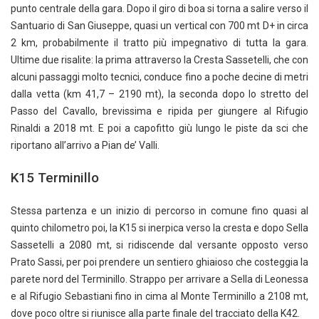
punto centrale della gara. Dopo il giro di boa si torna a salire verso il
Santuario di San Giuseppe, quasi un vertical con 700 mt D+ in circa
2 km, probabilmente il tratto più impegnativo di tutta la gara.
Ultime due risalite: la prima attraverso la Cresta Sassetelli, che con
alcuni passaggi molto tecnici, conduce fino a poche decine di metri
dalla vetta (km 41,7 – 2190 mt), la seconda dopo lo stretto del
Passo del Cavallo, brevissima e ripida per giungere al Rifugio
Rinaldi a 2018 mt. E poi a capofitto giù lungo le piste da sci che
riportano all’arrivo a Pian de’ Valli.
K15 Terminillo
Stessa partenza e un inizio di percorso in comune fino quasi al
quinto chilometro poi, la K15 si inerpica verso la cresta e dopo Sella
Sassetelli a 2080 mt, si ridiscende dal versante opposto verso
Prato Sassi, per poi prendere un sentiero ghiaioso che costeggia la
parete nord del Terminillo. Strappo per arrivare a Sella di Leonessa
e al Rifugio Sebastiani fino in cima al Monte Terminillo a 2108 mt,
dove poco oltre si riunisce alla parte finale del tracciato della K42.