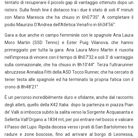
tentato di recuperare il piccolo gap di vantaggio ottenuto dopo un
ristoro. Sulla finish line il distacco tra i due è stato di soli 4’ minuti
con Mario Maresca che ha chiuso in 6h07’35’’. A completare il
podio Maurizio D’Andrea dell’Atletica Venafro in 6h34’56’’.
Gara a due anche in campo femminile con le spagnole Ana Laura
Moro Martin (SSD Tenno) e Ester Puig Vilanova, che hanno
primeggiato per tutta la gara. Ana Laura Moro Martin è riuscita
nell’impresa di vincere con il tempo di 8h07’32 e soli 3’ di vantaggio
sulla connazionale, che ha chiuso in 8h10’44’’. Terza l’ultrarunner
abruzzese Annalisa Fitti della ASD Tocco Runner, che ha cercato di
tener testa alle spagnole ed ha terminato la propria fatica con il
crono di 8h48’21’’.
È un percorso incredibilmente duro e sfidante, anche dal racconto
degli atleti, quello della K42 Italia: dopo la partenza in piazza Pian
de’ Valli si imbocca subito la salita verso la Sorgente Acquasanta e
Selletta Vall’Organo a 1834 mt, per poi entrare nel bosco e valicare
il Passo del Lupo. Ripida discesa verso i prati di San Bartolomeo tra
radure e zone boscose, fino ad arrivare al borgo di Leonessa,