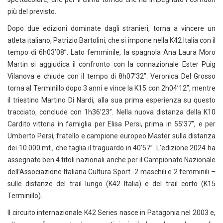
più del previsto.
Dopo due edizioni dominate dagli stranieri, torna a vincere un
atleta italiano, Patrizio Bartolini, che si impone nella K42 Italia con il
tempo di 6h03’08’’. Lato femminile, la spagnola Ana Laura Moro
Martin si aggiudica il confronto con la connazionale Ester Puig
Vilanova e chiude con il tempo di 8h07’32’’. Veronica Del Grosso
torna al Terminillo dopo 3 anni e vince la K15 con 2h04’12’’, mentre
il triestino Martino Di Nardi, alla sua prima esperienza su questo
tracciato, conclude con 1h36’23’’. Nella nuova distanza della K10
Cardito vittoria in famiglia per Elisa Persi, prima in 55’37’’, e per
Umberto Persi, fratello e campione europeo Master sulla distanza
dei 10.000 mt., che taglia il traguardo in 40’57’’. L’edizione 2024 ha
assegnato ben 4 titoli nazionali anche per il Campionato Nazionale
dell’Associazione Italiana Cultura Sport -2 maschili e 2 femminili –
sulle distanze del trail lungo (K42 Italia) e del trail corto (K15
Terminillo).
Il circuito internazionale K42 Series nasce in Patagonia nel 2003 e,