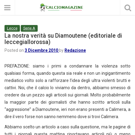
Lecce
Serie A
La nostra verità su Diamoutene (editoriale di
leccegiallorossa)
Posted on
3 Dicembre 2010
by
Redazione
PREFAZIONE: siamo i primi a condannare la violenza sotto
qualsiasi forma, quando questa sia reale e non un ingigantimento
mediatico volto solo a rafforzare l’idea degli ultra violenti brutti e
cattivi. Noi, che il calcio lo viviamo da dentro, abbiamo smesso di
credere da un pezzo agli articoli sui giornali. Molto probabilmente
la maggior parte dei giornalisti che hanno scritto articoli sulla
“aggressione” a Diamoutene, ieri non erano presenti a Calimera, a
dire il vero forse non sanno nemmeno dove si trovi Calimera.
Abbiamo scelto un articolo a caso sulla questione, ma le pagine di
tutti i giornali questa mattina riportavano articoli più o meno