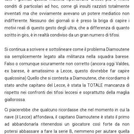
conditi di particolari ad hoc, come gli insulti razzisti totalmente
inventati ma che ovviamente avevano un potere mediatico non
indifferente. Nessuno dei giornali si è preso la briga di capire i
motivi reali di questo gesto degli ultra, che a differenza di quanto
scritto in giro, è in realtà condiviso da un gran numero di tifosi.
Si continua a scrivere e sottolineare come il problema Diamoutene
sia semplicemente legato alla militanza nella squadra barese.
Falso o comunque sicuramente non corretto (ancora oggi Valdes,
ex barese, è amatissimo a Lecce, questo dovrebbe far capire
qualcosina) Quello che si contesta a Diamoutene, che ricordiamo è
stato anche capitano del Lecce, è stata la TOTALE mancanza di
rispetto nei confronti dei tifosi leccesi e soprattutto della maglia
giallorossa.
Ci piacerebbe che qualcuno ricordasse che nel momento in cui la
nave (il Lecce) affondava, il capitano Diamoutene è stato il primo
ad abbandonarla ritenendosi un giocatore così forte da non
potersi abbassare a fare la serie B, nemmeno per aiutare quella