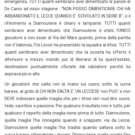
emergenza. TUTTI quanti sembrano aver dimenticato le parole di
De Canio ad inizio stagione : “NON POSSO DIMENTICARE CHI HA
ABBANDONATO IL LECCE QUANDO E’ SCIVOLATO IN SERIE B”, e il
riferimento a Diamoutene è chiaro e lampante. TUTTI quanti
sembrano aver dimenticato che Diamoutene è stato l’UNICO
giocatore a non esser al Via del Mare quando, prima della partita
con il Valencia, l’Us Lecce ha presentato la squadra ai tifosi. TUTTI
quanti sembrano aver dimenticato che la società ha offerto il
difensore a mezzo mondo pur di liberarsi di lui quest’estate,
destinazioni puntualmente rifiutate dal calciatore perchè lui
aspirava più in alto.
Un giocatore che salta con la mano sul cuore, sotto la curva
barese, al grido di CHI NON SALTA E’ UN LECCESE non PUO’ e non
DEVE indossare quella maglia che per i tifosi veri vuol dire cuore,
fede, sacrificio e passione. Per qualcuno il risultato non è tutto, per
qualcuno il rispetto della maglia viene prima di tutto. Diamoutene,
quella maglia l’ha rinnegata quando è scappato via da Lecce,
Diamoutene quella maglia l’ha tradita quando saltava sotto la
curva barese offendendo i leccesi, DIamoutene quella maglia l’ha