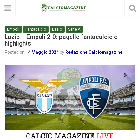
Empoli
Fantacalcio
Lazio
Serie A
Lazio – Empoli 2-0: pagelle fantacalcio e
highlights
Posted on
14 Maggio 2024
by
Redazione Calciomagazine