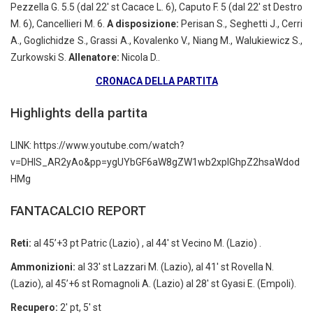
Pezzella G. 5.5 (dal 22′ st Cacace L. 6), Caputo F. 5 (dal 22′ st Destro
M. 6), Cancellieri M. 6.
A disposizione:
Perisan S., Seghetti J., Cerri
A., Goglichidze S., Grassi A., Kovalenko V., Niang M., Walukiewicz S.,
Zurkowski S.
Allenatore:
Nicola D..
CRONACA DELLA PARTITA
Highlights della partita
LINK: https://www.youtube.com/watch?
v=DHIS_AR2yAo&pp=ygUYbGF6aW8gZW1wb2xpIGhpZ2hsaWdod
HMg
FANTACALCIO REPORT
Reti:
al 45’+3 pt Patric (Lazio) , al 44′ st Vecino M. (Lazio) .
Ammonizioni:
al 33′ st Lazzari M. (Lazio), al 41′ st Rovella N.
(Lazio), al 45’+6 st Romagnoli A. (Lazio) al 28′ st Gyasi E. (Empoli).
Recupero:
2′ pt, 5′ st