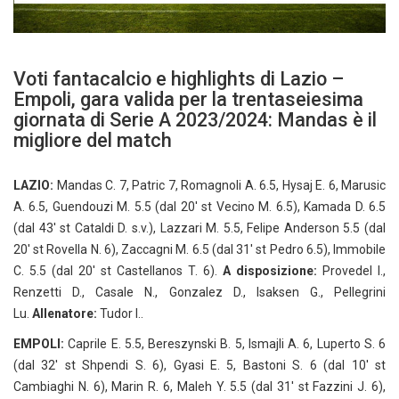
Voti fantacalcio e highlights di Lazio –
Empoli, gara valida per la trentaseiesima
giornata di Serie A 2023/2024: Mandas è il
migliore del match
LAZIO:
Mandas C. 7, Patric 7, Romagnoli A. 6.5, Hysaj E. 6, Marusic
A. 6.5, Guendouzi M. 5.5 (dal 20′ st Vecino M. 6.5), Kamada D. 6.5
(dal 43′ st Cataldi D. s.v.), Lazzari M. 5.5, Felipe Anderson 5.5 (dal
20′ st Rovella N. 6), Zaccagni M. 6.5 (dal 31′ st Pedro 6.5), Immobile
C. 5.5 (dal 20′ st Castellanos T. 6).
A disposizione:
Provedel I.,
Renzetti D., Casale N., Gonzalez D., Isaksen G., Pellegrini
Lu.
Allenatore:
Tudor I..
EMPOLI:
Caprile E. 5.5, Bereszynski B. 5, Ismajli A. 6, Luperto S. 6
(dal 32′ st Shpendi S. 6), Gyasi E. 5, Bastoni S. 6 (dal 10′ st
Cambiaghi N. 6), Marin R. 6, Maleh Y. 5.5 (dal 31′ st Fazzini J. 6),