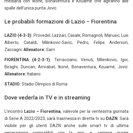
mediana con Ikonè, Bonaventura e Kouamè che agiranno alle
spalle dell’unica punta Jovic.
Le probabili formazioni di Lazio – Fiorentina
LAZIO (4-3-3):
Provedel; Lazzari, Casale, Romagnoli, Marusic; Luis
Alberto, Cataldi, Milinkovic-Savic; Pedro, Felipe Anderson,
Zaccagni.
Allenatore:
Sarri
FIORENTINA (4-2-3-1):
Terracciano; Venuti, Milenkovic, Igor,
Biraghi; Duncan, Amrabat; Ikoné, Bonaventura, Kouamé; Jovic.
Allenatore:
Italiano
STADIO:
Stadio Olimpico di Roma
Dove vederla in TV e in streaming
L’incontro
Lazio – Fiorentina
, valevole per la ventesima giornata
di Serie A 2022/2023, sarà trasmessa in diretta tv su
DAZN
. Sarà
visibile per gli utenti DAZN anche sulle smart tv di ultima
generazione compatibili con la app, e, sempre grazie