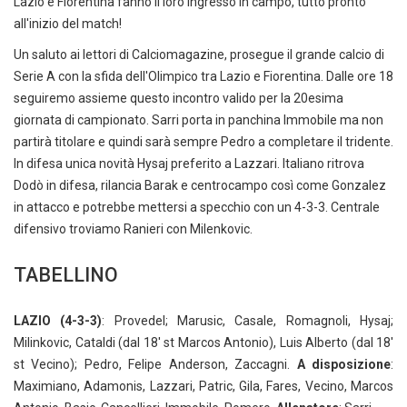
Lazio e Fiorentina fanno il loro ingresso in campo, tutto pronto
all'inizio del match!
Un saluto ai lettori di Calciomagazine, prosegue il grande calcio di
Serie A con la sfida dell'Olimpico tra Lazio e Fiorentina. Dalle ore 18
seguiremo assieme questo incontro valido per la 20esima
giornata di campionato. Sarri porta in panchina Immobile ma non
partirà titolare e quindi sarà sempre Pedro a completare il tridente.
In difesa unica novità Hysaj preferito a Lazzari. Italiano ritrova
Dodò in difesa, rilancia Barak e centrocampo così come Gonzalez
in attacco e potrebbe mettersi a specchio con un 4-3-3. Centrale
difensivo troviamo Ranieri con Milenkovic.
TABELLINO
LAZIO (4-3-3)
: Provedel; Marusic, Casale, Romagnoli, Hysaj;
Milinkovic, Cataldi (dal 18' st Marcos Antonio), Luis Alberto (dal 18'
st Vecino); Pedro, Felipe Anderson, Zaccagni.
A disposizione
:
Maximiano, Adamonis, Lazzari, Patric, Gila, Fares, Vecino, Marcos