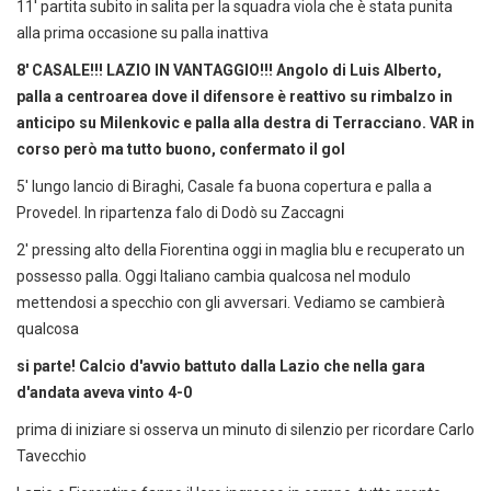
11' partita subito in salita per la squadra viola che è stata punita
alla prima occasione su palla inattiva
8' CASALE!!! LAZIO IN VANTAGGIO!!! Angolo di Luis Alberto,
palla a centroarea dove il difensore è reattivo su rimbalzo in
anticipo su Milenkovic e palla alla destra di Terracciano. VAR in
corso però ma tutto buono, confermato il gol
5' lungo lancio di Biraghi, Casale fa buona copertura e palla a
Provedel. In ripartenza falo di Dodò su Zaccagni
2' pressing alto della Fiorentina oggi in maglia blu e recuperato un
possesso palla. Oggi Italiano cambia qualcosa nel modulo
mettendosi a specchio con gli avversari. Vediamo se cambierà
qualcosa
si parte! Calcio d'avvio battuto dalla Lazio che nella gara
d'andata aveva vinto 4-0
prima di iniziare si osserva un minuto di silenzio per ricordare Carlo
Tavecchio