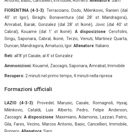
Antonio, Basic, Cancellieri, Immobile, Romero.
Allenatore
: Sarri.
FIORENTINA (4-3-3)
: Terracciano; Dodo, Milenkovic, Ranieri (dal
40' st Igor), Biraghi; Bonaventura (dal 28' st Mandragora),
Amrabat, Barak; Gonzalez (dal 28' st Ikonè), Jovic (dal 40' st
Cabral), Kouame (dal 1' st Ikonè).
A disposizione
: Cerofolini,
Sirigu, Saponara, Cabral, Ikonè, Terzic, Venuti, Martinez Quarta,
Duncan, Mandragora, Amatucci, Igor.
Allenatore
: Italiano.
Reti:
all'8' pt Casale, al 4' st Gonzalez
Ammonizioni:
Kouamé, Zaccagni, Saponara, Amrabat, Immobile
Recupero:
2 minuti nel primo tempo, 4 minuti nella ripresa
Formazioni ufficiali
LAZIO (4-3-3)
: Provedel; Marusic, Casale, Romagnoli, Hysaj;
Milinkovic, Cataldi, Luis Alberto; Pedro, Felipe Anderson,
Zaccagni.
A disposizione
: Maximiano, Adamonis, Lazzari, Patric,
Gila, Fares, Vecino, Marcos Antonio, Basic, Cancellieri, Immobile,
Romero.
Allenatore
: Sarri.