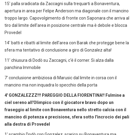
15' palla sradicata da Zaccagni sulla trequarti a Bonaventura,
apertura in area per Felipe Anderson ma diagonale con il mancino
troppo largo. Capovolgimento di fronte con Saponara che arriva al
tiro dal limite dell'area in posizione centrale ma è debole e blocca
Provedel
14' batti e ribatti al limite dell'area con Barak che protegge bene la
sfera ma tentativo di conclusione a giro di Gonzalez alta!
11' chiusura di Dodò su Zaccagni, c'è il corner. Si alza dalla
panchina Immobile
7' conclusione ambiziosa di Marusic dal limite in corsa con il
mancino ma non inquadra lo specchio della porta
4' GONZALEZZZ!!! PAREGGIO DELLA FIORENTINA!! Fulmine a
ciel sereno all'Olimpico con il giocatore bravo dopo un
fraseggio al limite con Bonaventura nello stretto calcia con il
mancino di potenza e precisione, sfera sotto l'incrocio dei pali
alla destra di Provedel
1' scambio Dodò con Gonzalez, scarico su Bonaventura ma