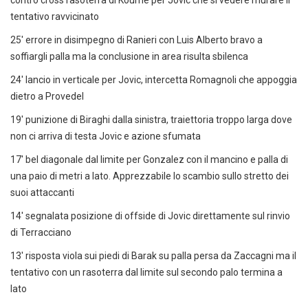
contro cross rasoterra di Koumé per Jovic che si vedere murare il
tentativo ravvicinato
25' errore in disimpegno di Ranieri con Luis Alberto bravo a
soffiargli palla ma la conclusione in area risulta sbilenca
24' lancio in verticale per Jovic, intercetta Romagnoli che appoggia
dietro a Provedel
19' punizione di Biraghi dalla sinistra, traiettoria troppo larga dove
non ci arriva di testa Jovic e azione sfumata
17' bel diagonale dal limite per Gonzalez con il mancino e palla di
una paio di metri a lato. Apprezzabile lo scambio sullo stretto dei
suoi attaccanti
14' segnalata posizione di offside di Jovic direttamente sul rinvio
di Terracciano
13' risposta viola sui piedi di Barak su palla persa da Zaccagni ma il
tentativo con un rasoterra dal limite sul secondo palo termina a
lato