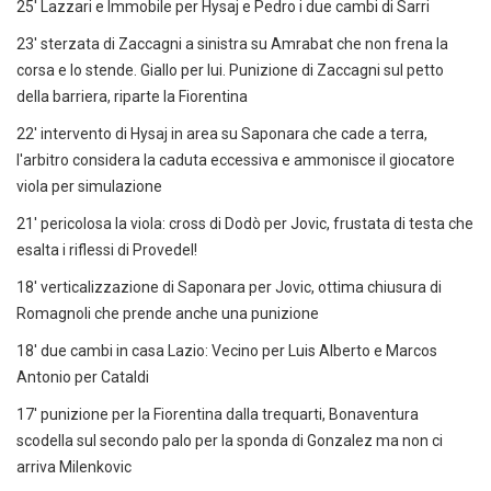
25' Lazzari e Immobile per Hysaj e Pedro i due cambi di Sarri
23' sterzata di Zaccagni a sinistra su Amrabat che non frena la
corsa e lo stende. Giallo per lui. Punizione di Zaccagni sul petto
della barriera, riparte la Fiorentina
22' intervento di Hysaj in area su Saponara che cade a terra,
l'arbitro considera la caduta eccessiva e ammonisce il giocatore
viola per simulazione
21' pericolosa la viola: cross di Dodò per Jovic, frustata di testa che
esalta i riflessi di Provedel!
18' verticalizzazione di Saponara per Jovic, ottima chiusura di
Romagnoli che prende anche una punizione
18' due cambi in casa Lazio: Vecino per Luis Alberto e Marcos
Antonio per Cataldi
17' punizione per la Fiorentina dalla trequarti, Bonaventura
scodella sul secondo palo per la sponda di Gonzalez ma non ci
arriva Milenkovic