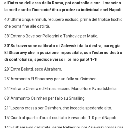
all'interno dell'area della Roma, poi controlla e con il mancino
la mette sotto l'incrocio! Altra prodezza individuale nel Napoli!
40' Ultimi cinque minuti, recupero escluso, prima del triplice fischio
che porrà fine alle ostilità.
38' Entrano Bove per Pellegrini e Tahirovic per Matic.
30' Su traversone calibrato di Zalewski dalla destra, pareggia
El Shaarawy che in posizione impossibile, con l'esterno destro
di controbalzo, spedisce verso il primo palo! 1-1!
28' Entra Belotti, esce Abraham.
25' Ammonito El Shaarawy per un fallo su Osimhen.
24' Entrano Olivera ed Elmas, escono Mario Rui e Kvaratskhelia.
68' Ammonito Osimhen per fallo su Smalling.
21' Lozano crossa per Osimhen, che incoccia spedendo alto.
15' Giunti al quarto d'ora, il risultato è invariato: 1-0 per il Napoli.
14' El Shaarawy, dal limite, serve Pellegrini, poi Zalewski crossa ma