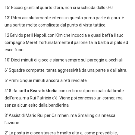
15' Eccoci giunti al quarto d'ora, non ci si schioda dallo 0-0.
13' Ritmi assolutamente intensi in questa prima parte di gara: è
una partita molto complicata dal punto di vista tattico.
12 Brivido per il Napoli, con Kim che incoccia e quasi beffa il suo
compagno Meret: fortunatamente il pallone fa la barba al palo ed
esce fuori.
10' Dieci minuti di gioco e siamo sempre sul pareggio a occhiali.
6' Squadre compatte, tanta aggressività da una parte e dall'altra.
5' Primi cinque minuti ancora a reti inviolate.
4'
Si fa sotto
Kvaratskhelia
con un tiro sul primo palo dal limite
dell'area, ma Rui Patricio c'è. Viene poi concesso un corner, ma
senza alcun esito dalla bandierina.
3' Assist di Mario Rui per Osimhen, ma Smalling disinnesca
l'azione.
2' La posta in gioco stasera è molto alta e, come prevedibile,