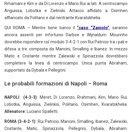
Rrhamani e Kim e da Di Lorenzo e Mario Rui ai lati. A centrocampo
Anguissa, Lobotka e Zielinski. Attacco affidato a Osimhen
affiancato da Politano e dal rientrante Kvaratskhelia.
QUI ROMA – Mentre tiene banco il
“caso “Zaniolo”
, saranno
ancora assenti per infortunio Darboe e Wijnaldum. Mourinho
dovrebbe rispondere col modulo 3-4-2-1 con Rui Patricio tra i pali e
difesa a tre composta da Mancini, Smalling e Ibanez. In mezzo
Matic e Cristante mentre Zalewski e Spinazzola dovrebbero
completere la linea di centrocampo. Unica punta Abraham,
supportato da Dybala e Pellegrini.
Le probabili formazioni di Napoli – Roma
NAPOLI (4-3-3)
: Meret; Di Lorenzo, Rrahmani, Kim, Mario Rui;
Lobotka, Anguissa, Zielinksi; Politano, Osimhen, Kvaratskhelia.
Allenatore:
Luciano Spalletti.
ROMA (3-4-2-1):
Rui Patricio; Mancini, Smalling, Ibanez; Zalewski,
Cristante, Matic, Spinazzola; Pellegrini, Dybala; Abraham.