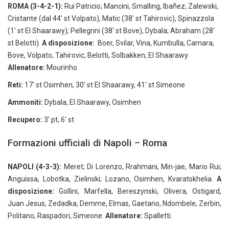
ROMA (3-4-2-1):
Rui Patricio; Mancini, Smalling, Ibañez; Zalewski,
Cristante (dal 44' st Volpato), Matic (38' st Tahirovic), Spinazzola
(1' st El Shaarawy); Pellegrini (38' st Bove), Dybala; Abraham (28'
st Belotti).
A disposizione:
Boer, Svilar, Vina, Kumbulla, Camara,
Bove, Volpato, Tahirovic, Belotti, Solbakken, El Shaarawy.
Allenatore:
Mourinho.
Reti:
17' st Osimhen, 30' st El Shaarawy, 41' st Simeone
Ammoniti:
Dybala, El Shaarawy, Osimhen
Recupero:
3' pt, 6' st
Formazioni ufficiali di Napoli – Roma
NAPOLI (4-3-3):
Meret; Di Lorenzo, Rrahmani, Min-jae, Mario Rui;
Anguissa, Lobotka, Zielinski; Lozano, Osimhen, Kvaratskhelia.
A
disposizione:
Gollini, Marfella, Bereszynski, Olivera, Ostigard,
Juan Jesus, Zedadka, Demme, Elmas, Gaetano, Ndombele, Zerbin,
Politano, Raspadori, Simeone.
Allenatore:
Spalletti.