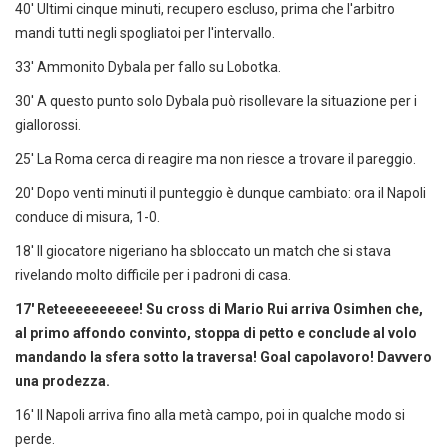
40' Ultimi cinque minuti, recupero escluso, prima che l'arbitro
mandi tutti negli spogliatoi per l'intervallo.
33' Ammonito Dybala per fallo su Lobotka.
30' A questo punto solo Dybala può risollevare la situazione per i
giallorossi.
25' La Roma cerca di reagire ma non riesce a trovare il pareggio.
20' Dopo venti minuti il punteggio è dunque cambiato: ora il Napoli
conduce di misura, 1-0.
18' Il giocatore nigeriano ha sbloccato un match che si stava
rivelando molto difficile per i padroni di casa.
17' Reteeeeeeeeee! Su cross di Mario Rui arriva Osimhen che,
al primo affondo convinto, stoppa di petto e conclude al volo
mandando la sfera sotto la traversa! Goal capolavoro! Davvero
una prodezza.
16' Il Napoli arriva fino alla metà campo, poi in qualche modo si
perde.