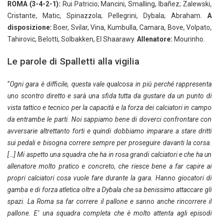
ROMA (3-4-2-1):
Rui Patricio; Mancini, Smalling, Ibañez; Zalewski,
Cristante, Matic, Spinazzola; Pellegrini, Dybala; Abraham.
A
disposizione:
Boer, Svilar, Vina, Kumbulla, Camara, Bove, Volpato,
Tahirovic, Belotti, Solbakken, El Shaarawy.
Allenatore:
Mourinho.
Le parole di Spalletti alla vigilia
“
Ogni gara è difficile, questa vale qualcosa in più perché rappresenta
uno scontro diretto e sarà una sfida tutta da gustare da un punto di
vista tattico e tecnico per la capacità e la forza dei calciatori in campo
da entrambe le parti. Noi sappiamo bene di doverci confrontare con
avversarie altrettanto forti e quindi dobbiamo imparare a stare dritti
sui pedali e bisogna correre sempre per proseguire davanti la corsa.
[…] Mi aspetto una squadra che ha in rosa grandi calciatori e che ha un
allenatore molto pratico e concreto, che riesce bene a far capire ai
propri calciatori cosa vuole fare durante la gara. Hanno giocatori di
gamba e di forza atletica oltre a Dybala che sa benissimo attaccare gli
spazi. La Roma sa far correre il pallone e sanno anche rincorrere il
pallone. E’ una squadra completa che è molto attenta agli episodi