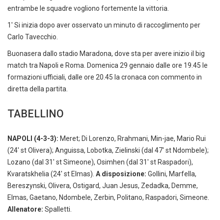
entrambe le squadre vogliono fortemente la vittoria.
1' Si inizia dopo aver osservato un minuto di raccoglimento per
Carlo Tavecchio.
Buonasera dallo stadio Maradona, dove sta per avere inizio il big
match tra Napoli e Roma. Domenica 29 gennaio dalle ore 19.45 le
formazioni ufficiali, dalle ore 20.45 la cronaca con commento in
diretta della partita.
TABELLINO
NAPOLI (4-3-3):
Meret; Di Lorenzo, Rrahmani, Min-jae, Mario Rui
(24' st Olivera); Anguissa, Lobotka, Zielinski (dal 47' st Ndombele);
Lozano (dal 31' st Simeone), Osimhen (dal 31' st Raspadori),
Kvaratskhelia (24' st Elmas).
A disposizione:
Gollini, Marfella,
Bereszynski, Olivera, Ostigard, Juan Jesus, Zedadka, Demme,
Elmas, Gaetano, Ndombele, Zerbin, Politano, Raspadori, Simeone.
Allenatore:
Spalletti.