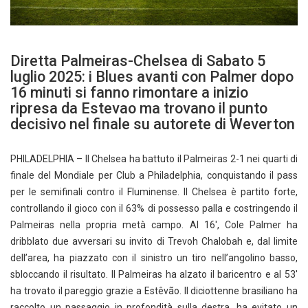
Diretta Palmeiras-Chelsea di Sabato 5
luglio 2025: i Blues avanti con Palmer dopo
16 minuti si fanno rimontare a inizio
ripresa da Estevao ma trovano il punto
decisivo nel finale su autorete di Weverton
PHILADELPHIA – Il Chelsea ha battuto il Palmeiras 2-1 nei quarti di
finale del Mondiale per Club a Philadelphia, conquistando il pass
per le semifinali contro il Fluminense. Il Chelsea è partito forte,
controllando il gioco con il 63% di possesso palla e costringendo il
Palmeiras nella propria metà campo. Al 16′, Cole Palmer ha
dribblato due avversari su invito di Trevoh Chalobah e, dal limite
dell’area, ha piazzato con il sinistro un tiro nell’angolino basso,
sbloccando il risultato. Il Palmeiras ha alzato il baricentro e al 53′
ha trovato il pareggio grazie a Estêvão. Il diciottenne brasiliano ha
raccolto un passaggio in profondità sulla destra, ha evitato un