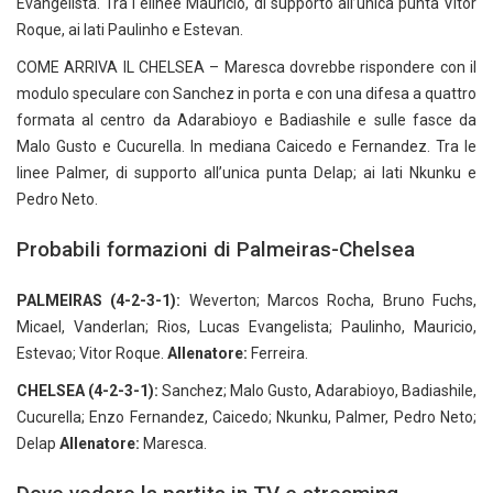
Evangelista. Tra l elinee Mauricio, di supporto all’unica punta Vitor
Roque, ai lati Paulinho e Estevan.
COME ARRIVA IL CHELSEA – Maresca dovrebbe rispondere con il
modulo speculare con Sanchez in porta e con una difesa a quattro
formata al centro da Adarabioyo e Badiashile e sulle fasce da
Malo Gusto e Cucurella. In mediana Caicedo e Fernandez. Tra le
linee Palmer, di supporto all’unica punta Delap; ai lati Nkunku e
Pedro Neto.
Probabili formazioni di Palmeiras-Chelsea
PALMEIRAS (4-2-3-1):
Weverton; Marcos Rocha, Bruno Fuchs,
Micael, Vanderlan; Rios, Lucas Evangelista; Paulinho, Mauricio,
Estevao; Vitor Roque.
Allenatore:
Ferreira.
CHELSEA (4-2-3-1):
Sanchez; Malo Gusto, Adarabioyo, Badiashile,
Cucurella; Enzo Fernandez, Caicedo; Nkunku, Palmer, Pedro Neto;
Delap
Allenatore:
Maresca.