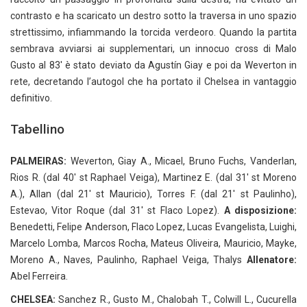
contrasto e ha scaricato un destro sotto la traversa in uno spazio
strettissimo, infiammando la torcida verdeoro. Quando la partita
sembrava avviarsi ai supplementari, un innocuo cross di Malo
Gusto al 83′ è stato deviato da Agustín Giay e poi da Weverton in
rete, decretando l’autogol che ha portato il Chelsea in vantaggio
definitivo.
Tabellino
PALMEIRAS:
Weverton, Giay A., Micael, Bruno Fuchs, Vanderlan,
Rios R. (dal 40′ st Raphael Veiga), Martinez E. (dal 31′ st Moreno
A.), Allan (dal 21′ st Mauricio), Torres F. (dal 21′ st Paulinho),
Estevao, Vitor Roque (dal 31′ st Flaco Lopez).
A disposizione:
Benedetti, Felipe Anderson, Flaco Lopez, Lucas Evangelista, Luighi,
Marcelo Lomba, Marcos Rocha, Mateus Oliveira, Mauricio, Mayke,
Moreno A., Naves, Paulinho, Raphael Veiga, Thalys
Allenatore:
Abel Ferreira.
CHELSEA:
Sanchez R., Gusto M., Chalobah T., Colwill L., Cucurella