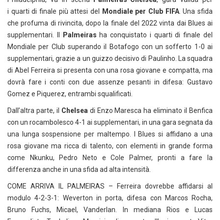
i quarti di finale più attesi del
Mondiale per Club FIFA
. Una sfida
che profuma di rivincita, dopo la finale del 2022 vinta dai Blues ai
supplementari. Il
Palmeiras
ha conquistato i quarti di finale del
Mondiale per Club superando il Botafogo con un sofferto 1-0 ai
supplementari, grazie a un guizzo decisivo di Paulinho. La squadra
di Abel Ferreira si presenta con una rosa giovane e compatta, ma
dovrà fare i conti con due assenze pesanti in difesa: Gustavo
Gomez e Piquerez, entrambi squalificati.
Dall’altra parte, il
Chelsea
di Enzo Maresca ha eliminato il Benfica
con un rocambolesco 4-1 ai supplementari, in una gara segnata da
una lunga sospensione per maltempo. I Blues si affidano a una
rosa giovane ma ricca di talento, con elementi in grande forma
come Nkunku, Pedro Neto e Cole Palmer, pronti a fare la
differenza anche in una sfida ad alta intensità.
COME ARRIVA IL PALMEIRAS – Ferreira dovrebbe affidarsi al
modulo 4-2-3-1: Weverton in porta, difesa con Marcos Rocha,
Bruno Fuchs, Micael, Vanderlan. In mediana Rios e Lucas