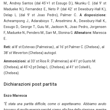
M., Andrey Santos (dal 45’+1 st Essugo D.), Nkunku C. (dal 9′ st
Madueke N.), Fernandez E., Neto P. (dal 42′ st Dewsbury-Hall K.),
Delap L. (dal 9′ st Joao Pedro), Palmer C..
A disposizione:
Acheampong J., Adarabioyo T., Anselmino A., Dewsbury-Hall K.,
Essugo D., George T., Guiu M., Jackson N., Joao Pedro, Jorgensen
F., Madueke N., Penders M., Sarr M., Slonina G.
Allenatore:
Maresca
E..
Reti:
al 8′ st Estevao (Palmeiras) , al 16′ pt Palmer C. (Chelsea) , al
38′ st Weverton (Chelsea) autogol.
Ammonizioni:
al 33′ st Rios R. (Palmeiras) al 41′ pt Gusto M.
(Chelsea), al 45’+2 pt Delap L. (Chelsea), al 41′ st Colwill L.
(Chelsea).
Dichiarazioni post partita
Enzo Maresca
“È stata una partita difficile, come ci aspettavamo. Abbiamo avuto
bisogno di molta energia perché siamo alla fine della stagione, mentre