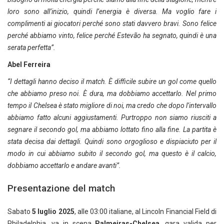
loro sono all’inizio, quindi l’energia è diversa. Ma voglio fare i
complimenti ai giocatori perché sono stati davvero bravi. Sono felice
perché abbiamo vinto, felice perché Estevão ha segnato, quindi è una
serata perfetta”.
Abel Ferreira
“I dettagli hanno deciso il match. È difficile subire un gol come quello
che abbiamo preso noi. È dura, ma dobbiamo accettarlo. Nel primo
tempo il Chelsea è stato migliore di noi, ma credo che dopo l’intervallo
abbiamo fatto alcuni aggiustamenti. Purtroppo non siamo riusciti a
segnare il secondo gol, ma abbiamo lottato fino alla fine. La partita è
stata decisa dai dettagli. Quindi sono orgoglioso e dispiaciuto per il
modo in cui abbiamo subito il secondo gol, ma questo è il calcio,
dobbiamo accettarlo e andare avanti”.
Presentazione del match
Sabato
5 luglio 2025
, alle 03:00 italiane, al Lincoln Financial Field di
Philadelphia, va in scena
Palmeiras-Chelsea
, gara valida per