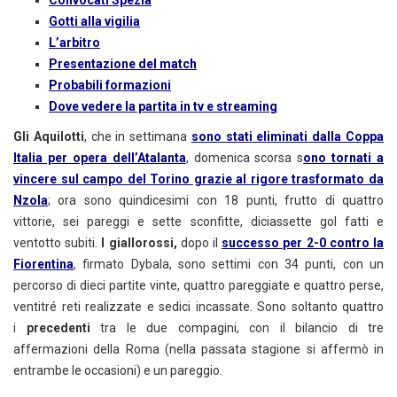
Convocati Spezia
Gotti alla vigilia
L’arbitro
Presentazione del match
Probabili formazioni
Dove vedere la partita in tv e streaming
Gli Aquilotti
, che in settimana
sono stati eliminati dalla Coppa
Italia per opera dell’Atalanta
, domenica scorsa s
ono tornati a
vincere sul campo del Torino grazie al rigore trasformato da
Nzola
; ora sono quindicesimi con 18 punti, frutto di quattro
vittorie, sei pareggi e sette sconfitte, diciassette gol fatti e
ventotto subiti.
I giallorossi,
dopo il
successo per 2-0 contro la
Fiorentina
, firmato Dybala, sono settimi con 34 punti, con un
percorso di dieci partite vinte, quattro pareggiate e quattro perse,
ventitré reti realizzate e sedici incassate. Sono soltanto quattro
i
precedenti
tra le due compagini, con il bilancio di tre
affermazioni della Roma (nella passata stagione si affermò in
entrambe le occasioni) e un pareggio.