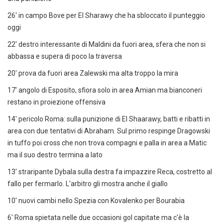
26' in campo Bove per El Sharawy che ha sbloccato il punteggio
oggi
22' destro interessante di Maldini da fuori area, sfera che non si
abbassa e supera di poco la traversa
20' prova da fuori area Zalewski ma alta troppo la mira
17' angolo di Esposito, sfiora solo in area Amian ma bianconeri
restano in proiezione offensiva
14' pericolo Roma: sulla punizione di El Shaarawy, batti e ribatti in
area con due tentativi di Abraham. Sul primo respinge Dragowski
in tuffo poi cross che non trova compagni e palla in area a Matic
ma il suo destro termina a lato
13' straripante Dybala sulla destra fa impazzire Reca, costretto al
fallo per fermarlo. L'arbitro gli mostra anche il giallo
10' nuovi cambi nello Spezia con Kovalenko per Bourabia
6' Roma spietata nelle due occasioni gol capitate ma c'è la