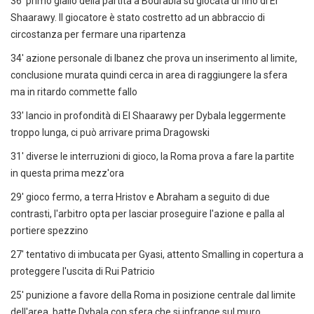
36' primo giallo della partita a Bourabia su giocata di fino di El
Shaarawy. Il giocatore è stato costretto ad un abbraccio di
circostanza per fermare una ripartenza
34' azione personale di Ibanez che prova un inserimento al limite,
conclusione murata quindi cerca in area di raggiungere la sfera
ma in ritardo commette fallo
33' lancio in profondità di El Shaarawy per Dybala leggermente
troppo lunga, ci può arrivare prima Dragowski
31' diverse le interruzioni di gioco, la Roma prova a fare la partite
in questa prima mezz'ora
29' gioco fermo, a terra Hristov e Abraham a seguito di due
contrasti, l'arbitro opta per lasciar proseguire l'azione e palla al
portiere spezzino
27' tentativo di imbucata per Gyasi, attento Smalling in copertura a
proteggere l'uscita di Rui Patricio
25' punizione a favore della Roma in posizione centrale dal limite
dell'area, batte Dybala con sfera che si infrange sul muro