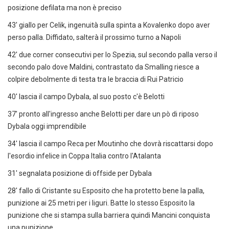
posizione defilata ma non è preciso
43' giallo per Celik, ingenuità sulla spinta a Kovalenko dopo aver
perso palla. Diffidato, salterà il prossimo turno a Napoli
42' due corner consecutivi per lo Spezia, sul secondo palla verso il
secondo palo dove Maldini, contrastato da Smalling riesce a
colpire debolmente di testa tra le braccia di Rui Patricio
40' lascia il campo Dybala, al suo posto c'è Belotti
37' pronto all'ingresso anche Belotti per dare un pò di riposo
Dybala oggi imprendibile
34' lascia il campo Reca per Moutinho che dovrà riscattarsi dopo
l'esordio infelice in Coppa Italia contro l'Atalanta
31' segnalata posizione di offside per Dybala
28' fallo di Cristante su Esposito che ha protetto bene la palla,
punizione ai 25 metri per i liguri. Batte lo stesso Esposito la
punizione che si stampa sulla barriera quindi Mancini conquista
una punizione