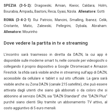
SPEZIA (3-5-2):
Dragowski; Amian, Kiwior, Caldara; Holm,
Bourabia, Ampadu, Bastoni, Reca; Gyasi, Nzola.
Allenatore:
Gotti
ROMA (3-4-2-1)
: Rui Patricio; Mancini, Smalling, Ibanez; Celik,
Cristante, Matic, Zalewski; Pellegrini, Dybala; Abraham.
Allenatore:
Mourinho
Dove vedere la partita in tv e streaming
L’incontro sarà trasmesso in diretta da DAZN, la cui app è
disponibile sulle moderne smart tv, nelle console per videogiochi o
collegando il proprio dispositivo a Google Chromecast e Amazon
Firestick. la sfida sarà visibile anche in streaming sull’app di DAZN,
accessibile da cellulare e tablet o sul sito ufficiale. La gara sarà
visibile anche su Zona DAZN (canale 215 satellite), che può essere
attivata dagli utenti che siano già abbonati o da coloro che si
abbonino al servizio DAZN, sia “DAZN Standard” che “DAZN Plus”
purché siano clienti Sky tramite un abbonamento TV attivo, al
costo aggiuntivo di 5 euro mensili.