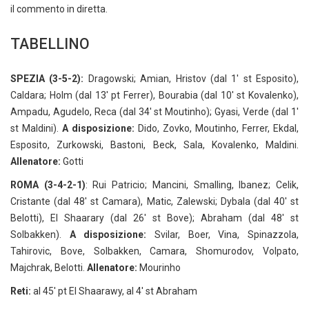
il commento in diretta.
TABELLINO
SPEZIA (3-5-2):
Dragowski; Amian, Hristov (dal 1' st Esposito),
Caldara; Holm (dal 13' pt Ferrer), Bourabia (dal 10' st Kovalenko),
Ampadu, Agudelo, Reca (dal 34' st Moutinho); Gyasi, Verde (dal 1'
st Maldini).
A disposizione:
Dido, Zovko, Moutinho, Ferrer, Ekdal,
Esposito, Zurkowski, Bastoni, Beck, Sala, Kovalenko, Maldini.
Allenatore:
Gotti
ROMA (3-4-2-1)
: Rui Patricio; Mancini, Smalling, Ibanez; Celik,
Cristante (dal 48' st Camara), Matic, Zalewski; Dybala (dal 40' st
Belotti), El Shaarary (dal 26' st Bove); Abraham (dal 48' st
Solbakken).
A disposizione:
Svilar, Boer, Vina, Spinazzola,
Tahirovic, Bove, Solbakken, Camara, Shomurodov, Volpato,
Majchrak, Belotti.
Allenatore:
Mourinho
Reti:
al 45' pt El Shaarawy, al 4' st Abraham