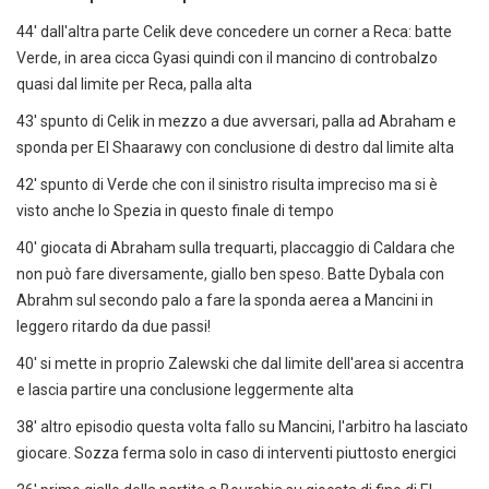
44' dall'altra parte Celik deve concedere un corner a Reca: batte
Verde, in area cicca Gyasi quindi con il mancino di controbalzo
quasi dal limite per Reca, palla alta
43' spunto di Celik in mezzo a due avversari, palla ad Abraham e
sponda per El Shaarawy con conclusione di destro dal limite alta
42' spunto di Verde che con il sinistro risulta impreciso ma si è
visto anche lo Spezia in questo finale di tempo
40' giocata di Abraham sulla trequarti, placcaggio di Caldara che
non può fare diversamente, giallo ben speso. Batte Dybala con
Abrahm sul secondo palo a fare la sponda aerea a Mancini in
leggero ritardo da due passi!
40' si mette in proprio Zalewski che dal limite dell'area si accentra
e lascia partire una conclusione leggermente alta
38' altro episodio questa volta fallo su Mancini, l'arbitro ha lasciato
giocare. Sozza ferma solo in caso di interventi piuttosto energici