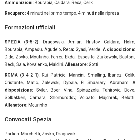
Ammonizioni:
Bourabia, Caldara, Reca, Celik
Recupero:
4 minuti nel primo tempo, 4 minuti nella ripresa
Formazioni ufficiali
SPEZIA (3-5-2):
Dragowski; Amian, Hristov, Caldara; Holm,
Bourabia, Ampadu, Agudelo, Reca; Gyasi, Verde.
A disposizione:
Dido, Zovko, Moutinho, Ferrer, Ekdal, Esposito, Zurkowski, Bastoni,
Beck, Sala, Kovalenko, Maldini.
Allenatore:
Gotti
ROMA (3-4-2-1)
: Rui Patricio; Mancini, Smalling, Ibanez; Celik,
Cristante, Matic, Zalewski; Dybala, El Shaarary; Abraham.
A
disposizione:
Svilar, Boer, Vina, Spinazzola, Tahirovic, Bove,
Solbakken, Camara, Shomurodov, Volpato, Majchrak, Belotti.
Allenatore:
Mourinho
Convocati Spezia
Portieri: Marchetti, Zovko, Dragowski.