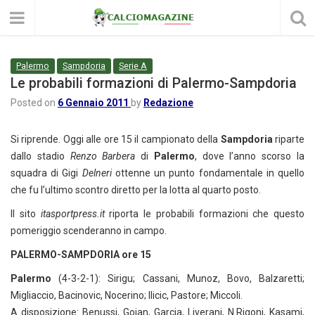
Palermo
Sampdoria
Serie A
Le probabili formazioni di Palermo-Sampdoria
Posted on
6 Gennaio 2011
by
Redazione
Si riprende. Oggi alle ore 15 il campionato della
Sampdoria
riparte
dallo stadio
Renzo Barbera
di
Palermo
, dove l’anno scorso la
squadra di Gigi
Delneri
ottenne un punto fondamentale in quello
che fu l’ultimo scontro diretto per la lotta al quarto posto.
Il sito
itasportpress.it
riporta le probabili formazioni che questo
pomeriggio scenderanno in campo.
PALERMO-SAMPDORIA ore 15
Palermo
(4-3-2-1): Sirigu; Cassani, Munoz, Bovo, Balzaretti;
Migliaccio, Bacinovic, Nocerino; Ilicic, Pastore; Miccoli.
A disposizione: Benussi, Goian, Garcia, Liverani, N.Rigoni, Kasami,