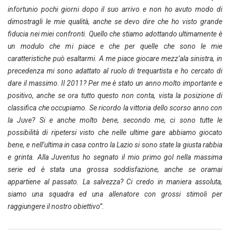
infortunio pochi giorni dopo il suo arrivo e non ho avuto modo di
dimostragli le mie qualità, anche se devo dire che ho visto grande
fiducia nei miei confronti. Quello che stiamo adottando ultimamente è
un modulo che mi piace e che per quelle che sono le mie
caratteristiche può esaltarmi. A me piace giocare mezz’ala sinistra, in
precedenza mi sono adattato al ruolo di trequartista e ho cercato di
dare il massimo. Il 2011? Per me è stato un anno molto importante e
positivo, anche se ora tutto questo non conta, vista la posizione di
classifica che occupiamo. Se ricordo la vittoria dello scorso anno con
la Juve? Si e anche molto bene, secondo me, ci sono tutte le
possibilità di ripetersi visto che nelle ultime gare abbiamo giocato
bene, e nell’ultima in casa contro la Lazio si sono state la giusta rabbia
e grinta. Alla Juventus ho segnato il mio primo gol nella massima
serie ed è stata una grossa soddisfazione, anche se oramai
appartiene al passato. La salvezza? Ci credo in maniera assoluta,
siamo una squadra ed una allenatore con grossi stimoli per
raggiungere il nostro obiettivo”.