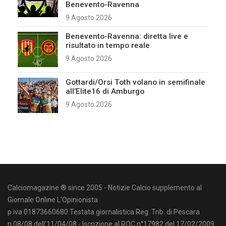
Benevento-Ravenna
9 Agosto 2026
Benevento-Ravenna: diretta live e
risultato in tempo reale
9 Agosto 2026
Gottardi/Orsi Toth volano in semifinale
all’Elite16 di Amburgo
9 Agosto 2026
Calciomagazine ® since 2005 - Notizie Calcio supplemento al
Giornale Online L'Opinionista
p.iva 01873660680 Testata giornalistica Reg. Trib. di Pescara
n.08/08 dell'11/04/08 - Iscrizione al ROC n°17982 del 17/02/2009