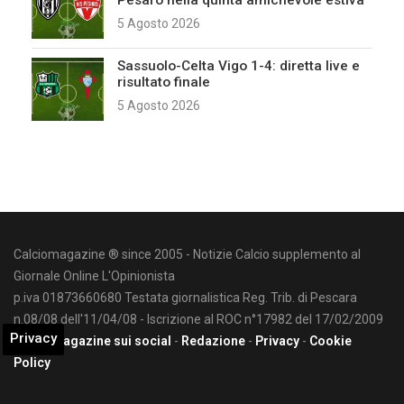
Pesaro nella quinta amichevole estiva
5 Agosto 2026
Sassuolo-Celta Vigo 1-4: diretta live e
risultato finale
5 Agosto 2026
Calciomagazine ® since 2005 - Notizie Calcio supplemento al
Giornale Online L'Opinionista
p.iva 01873660680 Testata giornalistica Reg. Trib. di Pescara
n.08/08 dell'11/04/08 - Iscrizione al ROC n°17982 del 17/02/2009
Privacy
Calciomagazine sui social
-
Redazione
-
Privacy
-
Cookie
Policy