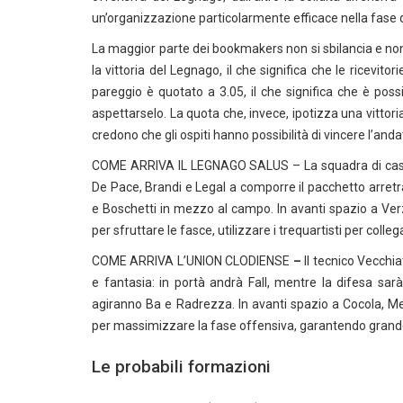
un’organizzazione particolarmente efficace nella fase 
La maggior parte dei bookmakers non si sbilancia e no
la vittoria del Legnago, il che significa che le ricevito
pareggio è quotato a 3.05, il che significa che è possi
aspettarselo. La quota che, invece, ipotizza una vittoria
credono che gli ospiti hanno possibilità di vincere l’anda
COME ARRIVA IL LEGNAGO SALUS – La squadra di casa do
De Pace, Brandi e Legal a comporre il pacchetto arretr
e Boschetti in mezzo al campo. In avanti spazio a Ver
per sfruttare le fasce, utilizzare i trequartisti per colle
COME ARRIVA L’UNION CLODIENSE
–
Il tecnico Vecchi
e fantasia: in portà andrà Fall, mentre la difesa s
agiranno Ba e Radrezza. In avanti spazio a Cocola, M
per massimizzare la fase offensiva, garantendo grande p
Le probabili formazioni