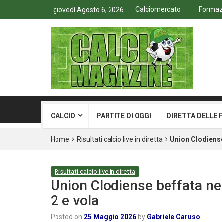
Calciomercato
Formazi
giovedì Agosto 6, 2026
CALCIO
PARTITE DI OGGI
DIRETTA DELLE 
Home
Risultati calcio live in diretta
Union Clodiense 
Risultati calcio live in diretta
Union Clodiense beffata nel 
2 e vola
Posted on
25 Maggio 2026
by
Gabriele Caruso