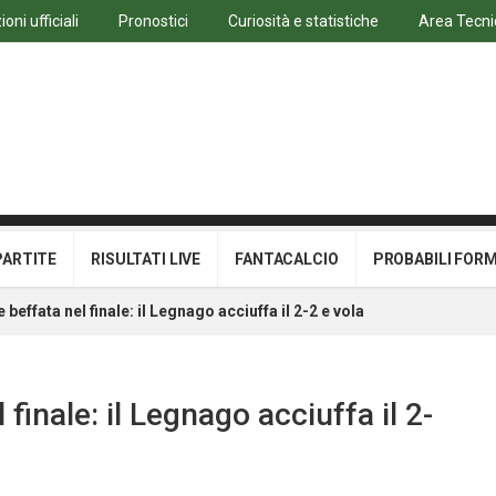
oni ufficiali
Pronostici
Curiosità e statistiche
Area Tecni
PARTITE
RISULTATI LIVE
FANTACALCIO
PROBABILI FOR
beffata nel finale: il Legnago acciuffa il 2-2 e vola
finale: il Legnago acciuffa il 2-