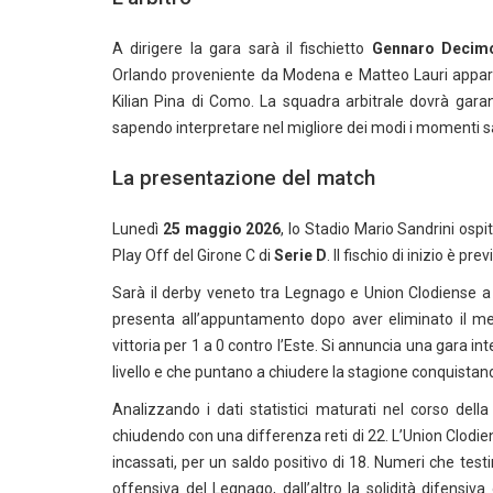
A dirigere la gara sarà il fischietto
Gennaro Decim
Orlando proveniente da Modena e Matteo Lauri apparte
Kilian Pina di Como. La squadra arbitrale dovrà garan
sapendo interpretare nel migliore dei modi i momenti sal
La presentazione del match
Lunedì
25 maggio 2026
, lo Stadio Mario Sandrini ospi
Play Off del Girone C di
Serie D
. Il fischio di inizio è pre
Sarà il derby veneto tra Legnago e Union Clodiense a 
presenta all’appuntamento dopo aver eliminato il mest
vittoria per 1 a 0 contro l’Este. Si annuncia una gara 
livello e che puntano a chiudere la stagione conquistando
Analizzando i dati statistici maturati nel corso dell
chiudendo con una differenza reti di 22. L’Union Clodien
incassati, per un saldo positivo di 18. Numeri che testim
offensiva del Legnago, dall’altro la solidità difensiva