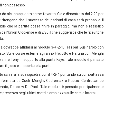
di non possesso.
n dà alcuna squadra come favorita. Ciò è dimostrato dal 2.20 per
rie ritengono che il successo dei padroni di casa sarà probabile. Il
bile che la partita possa finire in pareggio, ma non è realistico
 dell’Union Clodiense è di 2.80 il che suggerisce che le ricevitorie
ta.
vrebbe affidarsi al modulo 3-4-2-1. Tra i pali Businarolo con
ato. Sulle corsie esterne agiranno Filiciotto e Haruna con Menghi
zeni e Tony in supporto alla punta Faye. Tale modulo è pensato
gare il gioco e supportare la punta.
ato schiera la sua squadra con il 4-2-4 puntando su compattezza
arà formata da Gueli, Menghi, Codromaz e Puccio. Centrocampo
enato, Rosso w De Paoli. Tale modulo è pensato principalmente
resenza negli ultimi metri e ampiezza sulle corsie laterali..