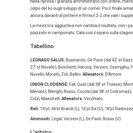
Nella ripresa i granata amministrano con ordine, mentr
colpo del ko sugli sviluppi di un corner. Poi il finale am
ancora davanti al portiere e firma il 2-2 che vale i supp
La mezz’ora aggiuntiva non cambia il risultato, con i pad
piazzato in campionato. Cala così il sipario sulla stagio
Tabellino
LEGNAGO SALUS:
Businarolo; De Pace (dal 42’ st Gazzo
27’ st Novello), Boschetti, Haruna, Verzeni, Osemjahu, F
Novello, Moratti, Zoli, Bellini.
Allenatore:
D’Amore
UNION CLODIENSE:
Fall; Gueli (dal 38’ st Trolese), Mon
Menato), Menghi, Rosso, Cocola (dal 38’ st Codromaz), P
Colzi, Maestrelli.
Allenatore:
Vecchiato.
Reti:
14’pt, 46’st Brandi (L), 16’pt Ba (U), 18’pt Radrezz
Ammoniti:
Legal, Verzeni (L), De Paoli, Rosso (U)
L’arbitro