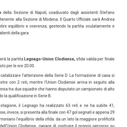
o
della Sezione di Napoli, coadiuvato dagli assistenti Stefano
nente alla Sezione di Modena. Il Quarto Ufficiale sarà Andrea
tire equilibrio e coerenza, gestendo la partita oculatamente e
ienti della gara.
terà la partita
Legnago-Union Clodiense,
sfida valida per finale
visto per le ore 20.00.
catalizzare l’attenzione della Serie D. La formazione di casa si
re con 2 reti, mentre l’Union Clodiense arriva in seguito alla
intensa tra due squadre che hanno disputato un campionato di alto
 la qualificazione in Serie B.
a stagione, il Legnago ha realizzato 63 reti e ne ha subite 41,
se, invece, si presenta alla finale con 47 gol segnati e appena 29
oniano l’equilibrio della sfida: da un lato la maggiore prolificità
 dell’Union Clodiense, capace di costruire il proprio percorso su