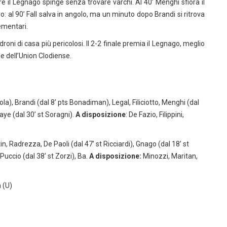
e il Legnago spinge senza trovare varchi. Al 40’ Menghi sfiora il
aro: al 90’ Fall salva in angolo, ma un minuto dopo Brandi si ritrova
lementari.
roni di casa più pericolosi. Il 2-2 finale premia il Legnago, meglio
ne dell’Union Clodiense.
la), Brandi (dal 8’ pts Bonadiman), Legal, Filiciotto, Menghi (dal
aye (dal 30’ st Soragni).
A disposizione
: De Fazio, Filippini,
tin, Radrezza, De Paoli (dal 47’ st Ricciardi), Gnago (dal 18’ st
uccio (dal 38’ st Zorzi), Ba.
A disposizione:
Minozzi, Maritan,
a (U)