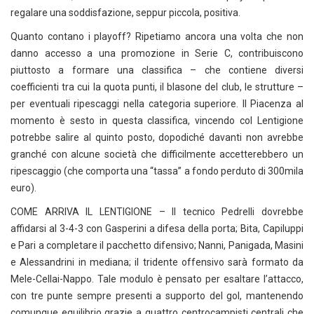
regalare una soddisfazione, seppur piccola, positiva.
Quanto contano i playoff? Ripetiamo ancora una volta che non
danno accesso a una promozione in Serie C, contribuiscono
piuttosto a formare una classifica – che contiene diversi
coefficienti tra cui la quota punti, il blasone del club, le strutture –
per eventuali ripescaggi nella categoria superiore. Il Piacenza al
momento è sesto in questa classifica, vincendo col Lentigione
potrebbe salire al quinto posto, dopodiché davanti non avrebbe
granché con alcune società che difficilmente accetterebbero un
ripescaggio (che comporta una “tassa” a fondo perduto di 300mila
euro).
COME ARRIVA IL LENTIGIONE – Il tecnico Pedrelli dovrebbe
affidarsi al 3-4-3 con Gasperini a difesa della porta; Bita, Capiluppi
e Pari a completare il pacchetto difensivo; Nanni, Panigada, Masini
e Alessandrini in mediana; il tridente offensivo sarà formato da
Mele-Cellai-Nappo. Tale modulo è pensato per esaltare l’attacco,
con tre punte sempre presenti a supporto del gol, mantenendo
comunque equilibrio grazie a quattro centrocampisti centrali che