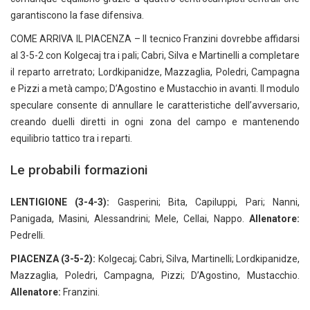
garantiscono la fase difensiva.
COME ARRIVA IL PIACENZA – Il tecnico Franzini dovrebbe affidarsi
al 3-5-2 con Kolgecaj tra i pali; Cabri, Silva e Martinelli a completare
il reparto arretrato; Lordkipanidze, Mazzaglia, Poledri, Campagna
e Pizzi a metà campo; D’Agostino e Mustacchio in avanti. Il modulo
speculare consente di annullare le caratteristiche dell’avversario,
creando duelli diretti in ogni zona del campo e mantenendo
equilibrio tattico tra i reparti.
Le probabili formazioni
LENTIGIONE (3-4-3):
Gasperini; Bita, Capiluppi, Pari; Nanni,
Panigada, Masini, Alessandrini; Mele, Cellai, Nappo.
Allenatore:
Pedrelli.
PIACENZA (3-5-2):
Kolgecaj; Cabri, Silva, Martinelli; Lordkipanidze,
Mazzaglia, Poledri, Campagna, Pizzi; D’Agostino, Mustacchio.
Allenatore:
Franzini.