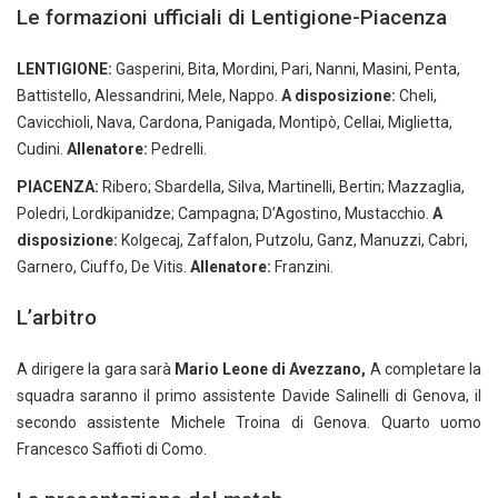
Le formazioni ufficiali di Lentigione-Piacenza
LENTIGIONE:
Gasperini, Bita, Mordini, Pari, Nanni, Masini, Penta,
Battistello, Alessandrini, Mele, Nappo.
A disposizione:
Cheli,
Cavicchioli, Nava, Cardona, Panigada, Montipò, Cellai, Miglietta,
Cudini.
Allenatore:
Pedrelli.
PIACENZA:
Ribero; Sbardella, Silva, Martinelli, Bertin; Mazzaglia,
Poledri, Lordkipanidze; Campagna; D’Agostino, Mustacchio.
A
disposizione:
Kolgecaj, Zaffalon, Putzolu, Ganz, Manuzzi, Cabri,
Garnero, Ciuffo, De Vitis.
Allenatore:
Franzini.
L’arbitro
A dirigere la gara sarà
Mario Leone di Avezzano,
A completare la
squadra saranno il primo assistente Davide Salinelli di Genova, il
secondo assistente Michele Troina di Genova. Quarto uomo
Francesco Saffioti di Como.