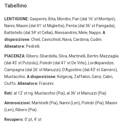
Tabellino
LENTIGIONE:
Gasperini; Bita, Mordini, Pari (dal 16’ st Montipò),
Nanni, Masini (dal 41’ st Miglietta), Penta (dal 36’ st Panigada),
Battistello (dal 34’ st Cellai), Alessandrini, Mele, Nappo.
A
disposizione:
Cheli, Cavicchioli, Nava, Cardona, Cudini.
Allenatore:
Pedrelli.
PIACENZA:
Ribero; Sbardella, Silva, Martinelli, Bertin; Mazzaglia
(dal 45’ st Putzolu), Poledri (dal 41’ st De Vitis), Lordkipanidze;
Campagna (dal 26’ st Manuzzi); D’Agostino (dal 43’ st Garnero),
Mustacchio.
A disposizione:
Kolgecaj, Zaffalon, Ganz, Cabri,
Ciuffo.
Allenatore:
Franzini.
Reti:
al 12’ st rig. Mustacchio (Pia); al 36’ st Manuzzi (Pia).
Ammonizioni:
Martinelli (Pia), Nanni (Len), Poledri (Pia), Masini
(Len), Ribero (Pia).
Recupero:
0’ pt, 4’ st