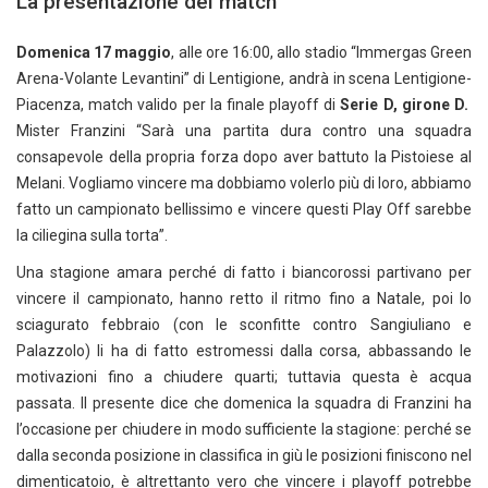
La presentazione del match
Domenica 17 maggio
, alle ore 16:00, allo stadio “Immergas Green
Arena-Volante Levantini” di Lentigione, andrà in scena Lentigione-
Piacenza, match valido per la finale playoff di
Serie D, girone D.
Mister Franzini “Sarà una partita dura contro una squadra
consapevole della propria forza dopo aver battuto la Pistoiese al
Melani. Vogliamo vincere ma dobbiamo volerlo più di loro, abbiamo
fatto un campionato bellissimo e vincere questi Play Off sarebbe
la ciliegina sulla torta”.
Una stagione amara perché di fatto i biancorossi partivano per
vincere il campionato, hanno retto il ritmo fino a Natale, poi lo
sciagurato febbraio (con le sconfitte contro Sangiuliano e
Palazzolo) li ha di fatto estromessi dalla corsa, abbassando le
motivazioni fino a chiudere quarti; tuttavia questa è acqua
passata. Il presente dice che domenica la squadra di Franzini ha
l’occasione per chiudere in modo sufficiente la stagione: perché se
dalla seconda posizione in classifica in giù le posizioni finiscono nel
dimenticatoio, è altrettanto vero che vincere i playoff potrebbe