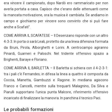
era vincere il campionato, dopo Nardò ero rammaricato per non
averla portata a casa. Capisco che c’erano delle attenuanti come
la mancata motivazione, ora la musica è cambiata. Se andiamo in
campo e giochiamo per vincere sono convinto che si può fare
anche a Scafati”.
COME ARRIVA IL SCAFATESE – Il Desenzano risponde con un altro
4‑3‑3. In porta ci sarà Leali, protetto da una linea difensiva formata
da Bruni, Pirola, Alborghetti e Lorini. A centrocampo agiranno
Pinardi, Guarneri e Paloschi. Nel tridente offensivo spazio a
Brighenti, Baraye e Floriano.
COME ARRIVA IL BARLETTA – Il Barletta si schiera con il 4-2-3-1:
tra i pali c’è Fernandes; in difesa la linea a quattro è composta da
Coccia, Manetta, Giambuzzi e Ragone. In mediana agiscono
Franco e Cancelli, mentre sulla trequarti Malagnino, Da Silva e
Piarulli supportano l’unica punta Malcore, riferimento offensivo
incaricato di finalizzare la manovra. In panchina il tecnico Paci.
Le probabili formazioni