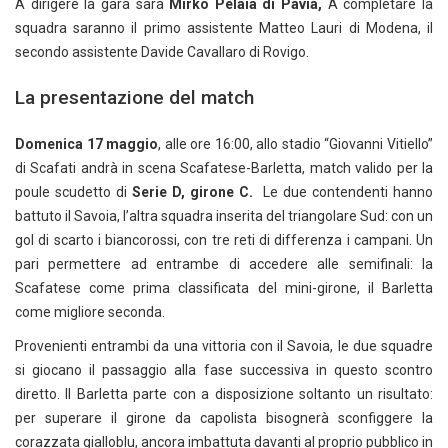
A dirigere la gara sarà
Mirko Pelaia di Pavia,
A completare la
squadra saranno il primo assistente Matteo Lauri di Modena, il
secondo assistente Davide Cavallaro di Rovigo.
La presentazione del match
Domenica 17 maggio
, alle ore 16:00, allo stadio “Giovanni Vitiello”
di Scafati andrà in scena Scafatese-Barletta, match valido per la
poule scudetto di
Serie D, girone C.
Le due contendenti hanno
battuto il Savoia, l’altra squadra inserita del triangolare Sud: con un
gol di scarto i biancorossi, con tre reti di differenza i campani. Un
pari permettere ad entrambe di accedere alle semifinali: la
Scafatese come prima classificata del mini-girone, il Barletta
come migliore seconda.
Provenienti entrambi da una vittoria con il Savoia, le due squadre
si giocano il passaggio alla fase successiva in questo scontro
diretto. Il Barletta parte con a disposizione soltanto un risultato:
per superare il girone da capolista bisognerà sconfiggere la
corazzata gialloblu, ancora imbattuta davanti al proprio pubblico in