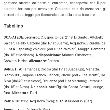
gestione attenta da parte di entrambe, consapevoli che il pari
sarebbe bastato per avanzare. Ora resta solo da conoscere gli
incroci del sorteggio per il secondo atto della corsa tricolore.
Tabellino
SCAFATESE:
Leonardo; C. Esposito (dal 21’ st Di Santo), Altobello,
Baldan, Faiello; Calzone (dal 16’ st Guerra), Acquadro, Sicurella (dal
10’ st A. Esposito); Volpicelli (dal 18’ st Palmieri), Maggio, Dambros
(dal 16’ st Molinaro).
A disposizione:
Arlanch, Simonetta,
Convitto, Istrice.
Allenatore:
Ferraro.
BARLETTA:
Fernandes; Coccia (dal 19’ st Guadalupi), Manetta,
Giambuzzi, Ragone; Franco, Cancelli; Piarulli (dal 26’ st Cerutti), Da
Silva (dal 40’ st Malcore), Dicuonzo (dal 1’ st Martano); Lattanzio
(dal 18’ st Alma).
A disposizione:
Figliola, Basso, Cerutti, Laringe,
Fino.
Allenatore:
Paci.
Reti:
al 30’ st rig. Acquadro (Sca); al 32’ st Guadalupi (Bar).
Ammonizioni:
Volpicelli (Sca).