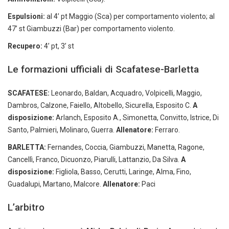
Espulsioni:
al 4’ pt Maggio (Sca) per comportamento violento; al
47’ st Giambuzzi (Bar) per comportamento violento.
Recupero:
4’ pt, 3’ st
Le formazioni ufficiali di Scafatese-Barletta
SCAFATESE:
Leonardo, Baldan, Acquadro, Volpicelli, Maggio,
Dambros, Calzone, Faiello, Altobello, Sicurella, Esposito C.
A
disposizione:
Arlanch, Esposito A., Simonetta, Convitto, Istrice, Di
Santo, Palmieri, Molinaro, Guerra.
Allenatore:
Ferraro.
BARLETTA:
Fernandes, Coccia, Giambuzzi, Manetta, Ragone,
Cancellì, Franco, Dicuonzo, Piarulli, Lattanzio, Da Silva.
A
disposizione:
Figliola, Basso, Cerutti, Laringe, Alma, Fino,
Guadalupi, Martano, Malcore.
Allenatore:
Paci
L’arbitro