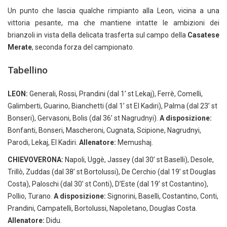
Un punto che lascia qualche rimpianto alla Leon, vicina a una
vittoria pesante, ma che mantiene intatte le ambizioni dei
brianzoli in vista della delicata trasferta sul campo della
Casatese
Merate
, seconda forza del campionato.
Tabellino
LEON:
Generali, Rossi, Prandini (dal 1’ st Lekaj), Ferrè, Comelli,
Galimberti, Guarino, Bianchetti (dal 1’ st El Kadiri), Palma (dal 23’ st
Bonseri), Gervasoni, Bolis (dal 36’ st Nagrudnyi).
A disposizione:
Bonfanti, Bonseri, Mascheroni, Cugnata, Scipione, Nagrudnyi,
Parodi, Lekaj, El Kadiri.
Allenatore:
Memushaj.
CHIEVOVERONA:
Napoli, Uggè, Jassey (dal 30’ st Baselli), Desole,
Trillò, Zuddas (dal 38’ st Bortolussi), De Cerchio (dal 19’ st Douglas
Costa), Paloschi (dal 30’ st Conti), D’Este (dal 19’ st Costantino),
Pollio, Turano.
A disposizione:
Signorini, Baselli, Costantino, Conti,
Prandini, Campatelli, Bortolussi, Napoletano, Douglas Costa.
Allenatore:
Didu.