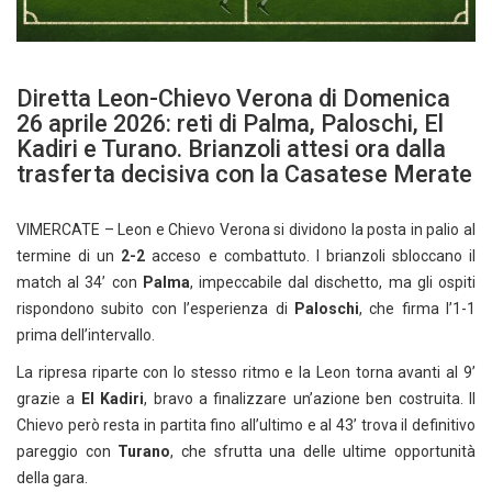
Diretta Leon-Chievo Verona di Domenica
26 aprile 2026: reti di Palma, Paloschi, El
Kadiri e Turano. Brianzoli attesi ora dalla
trasferta decisiva con la Casatese Merate
VIMERCATE – Leon e Chievo Verona si dividono la posta in palio al
termine di un
2-2
acceso e combattuto. I brianzoli sbloccano il
match al 34’ con
Palma
, impeccabile dal dischetto, ma gli ospiti
rispondono subito con l’esperienza di
Paloschi
, che firma l’1-1
prima dell’intervallo.
La ripresa riparte con lo stesso ritmo e la Leon torna avanti al 9’
grazie a
El Kadiri
, bravo a finalizzare un’azione ben costruita. Il
Chievo però resta in partita fino all’ultimo e al 43’ trova il definitivo
pareggio con
Turano
, che sfrutta una delle ultime opportunità
della gara.