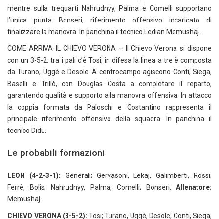
mentre sulla trequarti Nahrudnyy, Palma e Comelli supportano
l’unica punta Bonseri, riferimento offensivo incaricato di
finalizzare la manovra. In panchina il tecnico Ledian Memushaj.
COME ARRIVA IL CHIEVO VERONA – Il Chievo Verona si dispone
con un 3-5-2: tra i pali c’è Tosi; in difesa la linea a tre è composta
da Turano, Uggè e Desole. A centrocampo agiscono Conti, Siega,
Baselli e Trillò, con Douglas Costa a completare il reparto,
garantendo qualità e supporto alla manovra offensiva. In attacco
la coppia formata da Paloschi e Costantino rappresenta il
principale riferimento offensivo della squadra. In panchina il
tecnico Didu.
Le probabili formazioni
LEON (4-2-3-1):
Generali; Gervasoni, Lekaj, Galimberti, Rossi;
Ferrè, Bolis; Nahrudnyy, Palma, Comelli; Bonseri.
Allenatore:
Memushaj.
CHIEVO VERONA (3-5-2):
Tosi; Turano, Uggè, Desole; Conti, Siega,