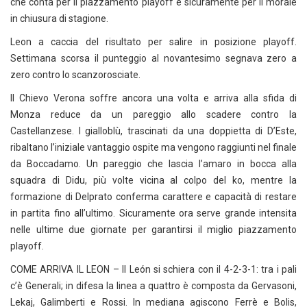
che conta per il piazzamento playoff e sicuramente per il morale
in chiusura di stagione.
Leon a caccia del risultato per salire in posizione playoff.
Settimana scorsa il punteggio al novantesimo segnava zero a
zero contro lo scanzorosciate.
Il Chievo Verona soffre ancora una volta e arriva alla sfida di
Monza reduce da un pareggio allo scadere contro la
Castellanzese. I gialloblù, trascinati da una doppietta di D’Este,
ribaltano l’iniziale vantaggio ospite ma vengono raggiunti nel finale
da Boccadamo. Un pareggio che lascia l’amaro in bocca alla
squadra di Didu, più volte vicina al colpo del ko, mentre la
formazione di Delprato conferma carattere e capacità di restare
in partita fino all’ultimo. Sicuramente ora serve grande intensita
nelle ultime due giornate per garantirsi il miglio piazzamento
playoff.
COME ARRIVA IL LEON – Il León si schiera con il 4-2-3-1: tra i pali
c’è Generali; in difesa la linea a quattro è composta da Gervasoni,
Lekaj, Galimberti e Rossi. In mediana agiscono Ferrè e Bolis,