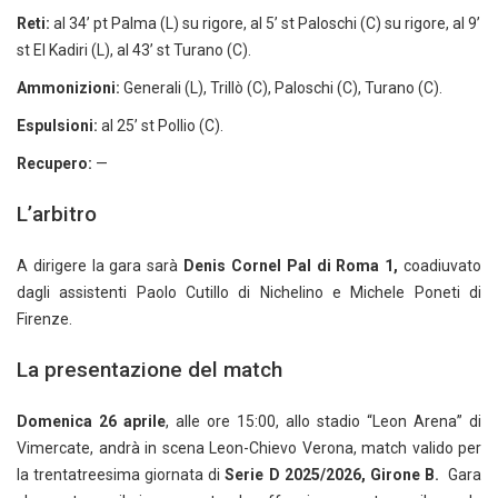
Reti:
al 34’ pt Palma (L) su rigore, al 5’ st Paloschi (C) su rigore, al 9’
st El Kadiri (L), al 43’ st Turano (C).
Ammonizioni:
Generali (L), Trillò (C), Paloschi (C), Turano (C).
Espulsioni:
al 25’ st Pollio (C).
Recupero:
—
L’arbitro
A dirigere la gara sarà
Denis Cornel Pal di Roma 1,
coadiuvato
dagli assistenti Paolo Cutillo di Nichelino e Michele Poneti di
Firenze.
La presentazione del match
Domenica 26 aprile
, alle ore 15:00, allo stadio “Leon Arena” di
Vimercate, andrà in scena Leon-Chievo Verona, match valido per
la trentatreesima giornata di
Serie D 2025/2026, Girone B.
Gara