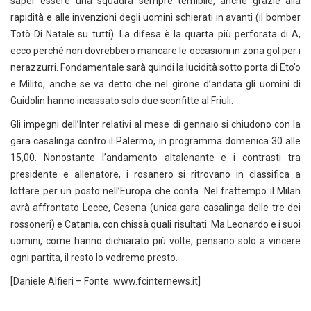
saper essere una squadra sempre temibile, anche grazie alla
rapidità e alle invenzioni degli uomini schierati in avanti (il bomber
Totò Di Natale su tutti). La difesa è la quarta più perforata di A,
ecco perché non dovrebbero mancare le occasioni in zona gol per i
nerazzurri. Fondamentale sarà quindi la lucidità sotto porta di Eto’o
e Milito, anche se va detto che nel girone d’andata gli uomini di
Guidolin hanno incassato solo due sconfitte al Friuli.
Gli impegni dell’Inter relativi al mese di gennaio si chiudono con la
gara casalinga contro il Palermo, in programma domenica 30 alle
15,00. Nonostante l’andamento altalenante e i contrasti tra
presidente e allenatore, i rosanero si ritrovano in classifica a
lottare per un posto nell’Europa che conta. Nel frattempo il Milan
avrà affrontato Lecce, Cesena (unica gara casalinga delle tre dei
rossoneri) e Catania, con chissà quali risultati. Ma Leonardo e i suoi
uomini, come hanno dichiarato più volte, pensano solo a vincere
ogni partita, il resto lo vedremo presto.
[Daniele Alfieri – Fonte: www.fcinternews.it]