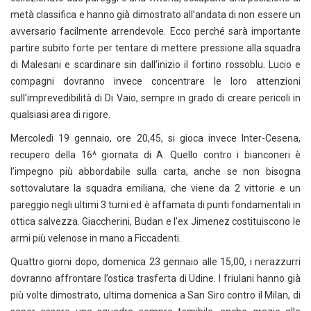
metà classifica e hanno già dimostrato all’andata di non essere un
avversario facilmente arrendevole. Ecco perché sarà importante
partire subito forte per tentare di mettere pressione alla squadra
di Malesani e scardinare sin dall’inizio il fortino rossoblu. Lucio e
compagni dovranno invece concentrare le loro attenzioni
sull’imprevedibilità di Di Vaio, sempre in grado di creare pericoli in
qualsiasi area di rigore.
Mercoledì 19 gennaio, ore 20,45, si gioca invece Inter-Cesena,
recupero della 16^ giornata di A. Quello contro i bianconeri è
l’impegno più abbordabile sulla carta, anche se non bisogna
sottovalutare la squadra emiliana, che viene da 2 vittorie e un
pareggio negli ultimi 3 turni ed è affamata di punti fondamentali in
ottica salvezza. Giaccherini, Budan e l’ex Jimenez costituiscono le
armi più velenose in mano a Ficcadenti.
Quattro giorni dopo, domenica 23 gennaio alle 15,00, i nerazzurri
dovranno affrontare l’ostica trasferta di Udine. I friulani hanno già
più volte dimostrato, ultima domenica a San Siro contro il Milan, di