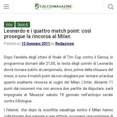
Inter
Serie A
Leonardo e i quattro match point: così
prosegue la rincorsa al Milan
Posted on
12 Gennaio 2011
by
Redazione
Dopo l’andata degli ottavi di finale di Tim Cup contro il Genoa, in
programma domani alle 21,00, la testa degli uomini di Leonardo
dovrà tornare subito al campionato, dove, prima della chiusura del
mese, ci sono 4 match point da non sbagliare per tentare un’ardua
quanto esaltante rincorsa ai cugini del Milan. L’Inter, distante 11
punti dai rossoneri ma con ancora due partite da disputare, sarà
impegnata al ‘Meazza’ sabato 19 gennaio nell’anticipo serale
contro il Bologna.
I felsinei, che dopo la sconfitta casalinga contro il Milan hanno
collezionato due pareggi e una vittoria, occupano una posizione di