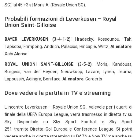
SG), al 45’+3 st Moris A. (Royale Union SG).
Probabili formazioni di Leverkusen – Royal
Union Saint-Gilloise
BAYER LEVERKUSEN
(3-4-1-2)
: Hradecky, Kossounou, Tah,
Tapsoba, Frimpong, Andrich, Palacios, Hincapié, Wirtz.
Allenatore
:
Xabi Alonso.
ROYAL UNIONI SAINT-GILLOISE
(3-5-2)
: Moris, Kandouss,
Burgess, van der Heyden, Nieuwkoop, Lazare, Lynen, Teuma,
Lapoussin, Adingra, Boniface.
Allenatore
: Geraerts
Dove vedere la partita in TV e streaming
L’incontro Leverkusen – Royale Union SG , valevole per i quarti di
finale della UEFA Europa League, verrà trasmesso in diretta tv su
Sky. Disponibile su Sky Sport Football e Sky Sport
251 tramite Diretta Gol Europa e Conference League. Si potrà
vedere anche in diretta streaming su DAZN e Now TV ma anche su