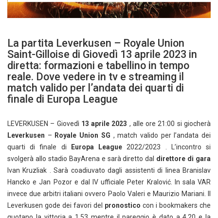
La partita Leverkusen – Royale Union
Saint-Gilloise di Giovedì 13 aprile 2023 in
diretta: formazioni e tabellino in tempo
reale. Dove vedere in tv e streaming il
match valido per l’andata dei quarti di
finale di Europa League
LEVERKUSEN – Giovedì
13 aprile 2023
, alle ore 21:00 si giocherà
Leverkusen
–
Royale Union SG
, match valido per l’andata dei
quarti di finale di
Europa League
2022/2023 . L’incontro si
svolgerà allo stadio BayArena e sarà diretto dal
direttore di gara
Ivan Kruzliak . Sarà coadiuvato dagli assistenti di linea Branislav
Hancko e Jan Pozor e dal IV ufficiale Peter Kralović. In sala VAR
invece due arbitri italiani ovvero Paolo Valeri e Maurizio Mariani. Il
Leverkusen gode dei favori del
pronostico
con i bookmakers che
quotano la vittoria a 1.53 mentre il pareggio è dato a 4.20 e la