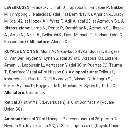
LEVERKUSEN:
Hradecky L., Tah J., Tapsoba E., Hincapie P., Bakker
M., Frimpong J., Palacios E. (dal 1′ st Demirbay K.), Andrich R., Diaby
M. (dal 42′ st Hlozek A.), Wirtz F., Adli A. (dal 23′ st Azmoun S.).
A
disposizione:
Lomb N., Pentz P., Demirbay K., Azmoun S., Hlozek
A., Amiri N., Azhil A., Bellarabi K., Fosu-Mensah T., Hudson-Odoi C.,
Kossounou O.
Allenatore:
Alonso X..
ROYALE UNION SG:
Moris A., Nieuwkoop B., Kandouss I., Burgess
C., Van Der Heyden S., Lynen S. (dal 35′ st El Azzouzi O.), Lazare
Amani J., Lapoussin L., Vertessen Y. (dal 30′ st Puertas C.), Teuma
T., Boniface V. (dal 44′ st Nilsson G.).
A disposizione:
Fellous I.,
Imbrechts J., Puertas C., El Azzouzi O., Nilsson G., Adingra S.,
Eckert Ayensa D., Huygevelde N., Machida K., Sykes R., Terho C.
Allenatore:
Geraerts K..
Reti:
al 37′ st Wirtz F. (Leverkusen), al 6′ st Boniface V. (Royale
Union SG) .
Ammonizioni:
al 31′ st Hincapie P. (Leverkusen) al 25′ pt Van Der
Heyden S. (Royale Union SG), al 39′ st Lapoussin L. (Royale Union