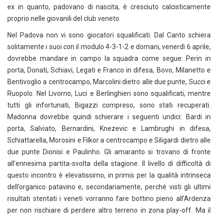
ex in quanto, padovano di nascita, è cresciuto calcisticamente
proprio nelle giovanili del club veneto.
Nel Padova non vi sono giocatori squalificati. Dal Canto schiera
solitamente i suoi con il modulo 4-3-1-2 e domani, venerdì 6 aprile,
dovrebbe mandare in campo la squadra come segue: Perin in
porta, Donati, Schiavi, Legati e Franco in difesa, Bovo, Milanetto e
Bentivoglio a centrocampo, Marcolini dietro alle due punte, Succi e
Ruopolo. Nel Livorno, Luci e Berlinghieri sono squalificati, mentre
tutti gli infortunati, Bigazzi compreso, sono stati recuperati.
Madonna dovrebbe quindi schierare i seguenti undici: Bardi in
porta, Salviato, Bernardini, Knezevic e Lambrughi in difesa,
Schiattarella, Morosini e Filkor a centrocampo e Siligardi dietro alle
due punte Dionisi e Paulinho. Gli amaranto si trovano di fronte
all’ennesima partita-svolta della stagione. Il livello di difficoltà di
questo incontro è elevatissimo, in primis per la qualità intrinseca
dell’organico patavino e, secondariamente, perché visti gli ultimi
risultati stentati i veneti vorranno fare bottino pieno all’Ardenza
per non rischiare di perdere altro terreno in zona play-off. Ma il