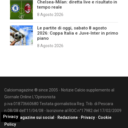
Chelsea-Milan: diretta live e risultato in
tempo reale
8 Agosto 2026
Le partite di oggi, sabato 8 agosto
2026: Coppa Italia e Juve-Inter in primo
piano
8 Agosto 2026
Calciomagazine ® since 2005 - Notizie Calcio supplemento al
Giornale Online L'Opinionista
p.iva 01873660680 Testata giornalistica Reg. Trib. di Pescara
n.08/08 dell'11/04/08 - Iscrizione al ROC n°17982 del 17/02/2009
Privacy
Calciomagazine sui social
-
Redazione
-
Privacy
-
Cookie
Policy