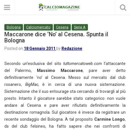
Bologna
Calciomercato
Cesena
Serie A
Maccarone dice ‘No’ al Cesena. Spunta il
Bologna
Posted on
18 Gennaio 2011
by
Redazione
Secondo un’esclusiva del sito
tuttomercatoweb.com
l’attaccante
del Palermo,
Massimo Maccarone
, pare aver detto
definitivamente ‘no’ al Cesena. Messo sul mercato dal club
rosanero,
BigMac,
è in cerca di una nuova sistemazione.
Sistemazione che il suo entourage sta cercando di trovargli al più
presto. Intanto il giocatore sarebbe stato categorico: non vuole
andare al Cesena e pare aver rifiutato definitivamente la
destinazione romagnola. Sul giocatore è invece da registrare un
recente sondaggio del Bologna. A tal proposito
Carmine Longo
,
ds del club felsineo, ha fatto sapere che nei confronti di