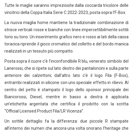
Tutte le maglie saranno impreziosite dalla coccarda tricolore delle
vincitrici della Coppa Italia Serie C 2022-2023, posta sopra l’F-Box.
La nuova maglia home mantiene la tradizionale combinazione di
strisce verticali rosse e bianche con linee impercettibilmente sottili
tono su tono. Un inserimento grafico nero e rosso ai lati della cassa
toracica riprende il gioco cromatico del colletto e del bordo manica
realizzati in un tessuto più compatto.
Posta sopra il cuore c’è l’inconfondibile R blu, venerato simbolo del
Lanerossi, che si ripete sul lato destro dei pantaloncini e sulla parte
anteriore dei calzettoni; dall’altro lato c’è il logo Fila (F-Box),
entrambi realizzati in silicone con uno speciale effetto in rilievo. Al
centro del petto è stampato il logo dello sponsor principale dei
Biancorossi, Diesel, mentre in basso a destra è applicata
un’etichetta argentata che certifica il prodotto con la scritta
“Official Licensed Product Fila/LR Vicenza”.
Un sottile dettaglio fa la differenza: due piccole R stampate
all’interno dei numeri che ancora una volta onorano l’heritage che