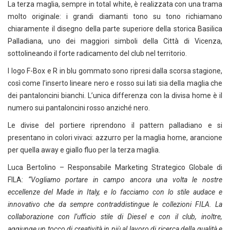
La terza maglia, sempre in total white, è realizzata con una trama
molto originale: i grandi diamanti tono su tono richiamano
chiaramente il disegno della parte superiore della storica Basilica
Palladiana, uno dei maggiori simboli della Città di Vicenza,
sottolineando il forte radicamento del club nel territorio.
I logo F-Box e R in blu gommato sono ripresi dalla scorsa stagione,
così come l’inserto lineare nero e rosso sui lati sia della maglia che
dei pantaloncini bianchi. L’unica differenza con la divisa home è il
numero sui pantaloncini rosso anziché nero.
Le divise del portiere riprendono il pattern palladiano e si
presentano in colori vivaci: azzurro per la maglia home, arancione
per quella away e giallo fluo per la terza maglia.
Luca Bertolino – Responsabile Marketing Strategico Globale di
FILA:
“Vogliamo portare in campo ancora una volta le nostre
eccellenze del Made in Italy, e lo facciamo con lo stile audace e
innovativo che da sempre contraddistingue le collezioni FILA. La
collaborazione con l’ufficio stile di Diesel e con il club, inoltre,
aggiunge un tocco di creatività in più al lavoro di ricerca della qualità e