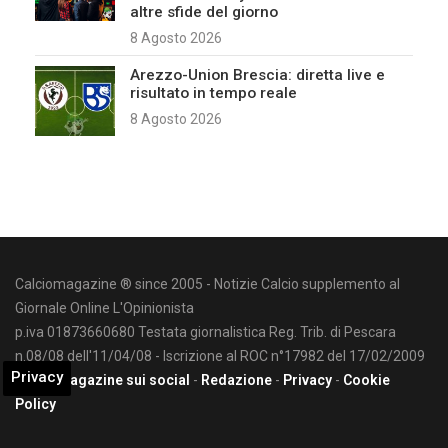
altre sfide del giorno
8 Agosto 2026
Arezzo-Union Brescia: diretta live e
risultato in tempo reale
8 Agosto 2026
Calciomagazine ® since 2005 - Notizie Calcio supplemento al
Giornale Online L'Opinionista
p.iva 01873660680 Testata giornalistica Reg. Trib. di Pescara
n.08/08 dell'11/04/08 - Iscrizione al ROC n°17982 del 17/02/2009
Privacy
Calciomagazine sui social
-
Redazione
-
Privacy
-
Cookie
Policy