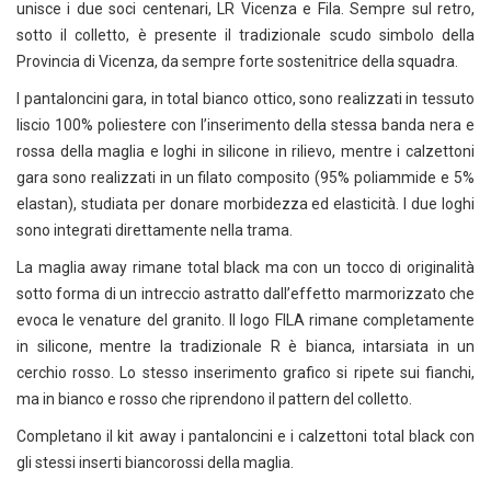
unisce i due soci centenari, LR Vicenza e Fila. Sempre sul retro,
sotto il colletto, è presente il tradizionale scudo simbolo della
Provincia di Vicenza, da sempre forte sostenitrice della squadra.
I pantaloncini gara, in total bianco ottico, sono realizzati in tessuto
liscio 100% poliestere con l’inserimento della stessa banda nera e
rossa della maglia e loghi in silicone in rilievo, mentre i calzettoni
gara sono realizzati in un filato composito (95% poliammide e 5%
elastan), studiata per donare morbidezza ed elasticità. I due loghi
sono integrati direttamente nella trama.
La maglia away rimane total black ma con un tocco di originalità
sotto forma di un intreccio astratto dall’effetto marmorizzato che
evoca le venature del granito. Il logo FILA rimane completamente
in silicone, mentre la tradizionale R è bianca, intarsiata in un
cerchio rosso. Lo stesso inserimento grafico si ripete sui fianchi,
ma in bianco e rosso che riprendono il pattern del colletto.
Completano il kit away i pantaloncini e i calzettoni total black con
gli stessi inserti biancorossi della maglia.