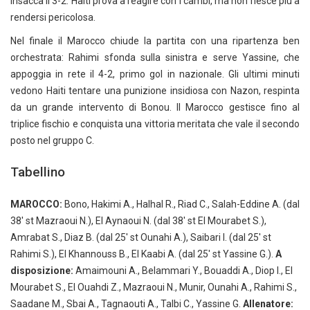
insacca il 3-2. Haiti prova a reagire con i cambi, ma non riesce più a
rendersi pericolosa.
Nel finale il Marocco chiude la partita con una ripartenza ben
orchestrata: Rahimi sfonda sulla sinistra e serve Yassine, che
appoggia in rete il 4-2, primo gol in nazionale. Gli ultimi minuti
vedono Haiti tentare una punizione insidiosa con Nazon, respinta
da un grande intervento di Bonou. Il Marocco gestisce fino al
triplice fischio e conquista una vittoria meritata che vale il secondo
posto nel gruppo C.
Tabellino
MAROCCO:
Bono, Hakimi A., Halhal R., Riad C., Salah-Eddine A. (dal
38′ st Mazraoui N.), El Aynaoui N. (dal 38′ st El Mourabet S.),
Amrabat S., Diaz B. (dal 25′ st Ounahi A.), Saibari I. (dal 25′ st
Rahimi S.), El Khannouss B., El Kaabi A. (dal 25′ st Yassine G.).
A
disposizione:
Amaimouni A., Belammari Y., Bouaddi A., Diop I., El
Mourabet S., El Ouahdi Z., Mazraoui N., Munir, Ounahi A., Rahimi S.,
Saadane M., Sbai A., Tagnaouti A., Talbi C., Yassine G.
Allenatore: