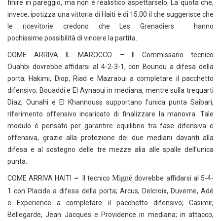
finire in pareggio, ma non è realistico aspettarselo. La quota che,
invece, ipotizza una vittoria di Haiti è di 15.00 il che suggerisce che
le ricevitorie credono che Les Grenadiers hanno
pochissime possibilità di vincere la partita.
COME ARRIVA IL MAROCCO – Il Commissario tecnico
Ouahbi dovrebbe affidarsi al 4-2-3-1, con Bounou a difesa della
porta; Hakimi, Diop, Riad e Mazraoui a completare il pacchetto
difensivo; Bouaddi e El Aynaoui in mediana, mentre sulla trequarti
Diaz, Ounahi e El Khannouss supportano l’unica punta Saibari,
riferimento offensivo incaricato di finalizzare la manovra. Tale
modulo è pensato per garantire equilibrio tra fase difensiva e
offensiva, grazie alla protezione dei due mediani davanti alla
difesa e al sostegno delle tre mezze alia alle spalle dell’unica
punta.
Migné
COME ARRIVA HAITI
–
Il tecnico
dovrebbe affidarsi al 5-4-
1 con Placide a difesa della porta; Arcus, Delcroix, Duverne, Adé
e Experience a completare il pacchetto difensivo; Casimir,
Bellegarde, Jean Jacques e Providence in mediana; in attacco,