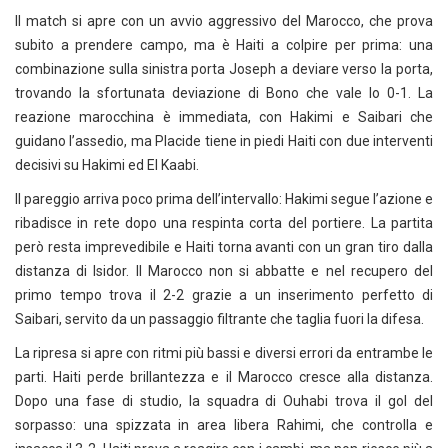
Il match si apre con un avvio aggressivo del Marocco, che prova
subito a prendere campo, ma è Haiti a colpire per prima: una
combinazione sulla sinistra porta Joseph a deviare verso la porta,
trovando la sfortunata deviazione di Bono che vale lo 0-1. La
reazione marocchina è immediata, con Hakimi e Saibari che
guidano l’assedio, ma Placide tiene in piedi Haiti con due interventi
decisivi su Hakimi ed El Kaabi.
Il pareggio arriva poco prima dell’intervallo: Hakimi segue l’azione e
ribadisce in rete dopo una respinta corta del portiere. La partita
però resta imprevedibile e Haiti torna avanti con un gran tiro dalla
distanza di Isidor. Il Marocco non si abbatte e nel recupero del
primo tempo trova il 2-2 grazie a un inserimento perfetto di
Saibari, servito da un passaggio filtrante che taglia fuori la difesa.
La ripresa si apre con ritmi più bassi e diversi errori da entrambe le
parti. Haiti perde brillantezza e il Marocco cresce alla distanza.
Dopo una fase di studio, la squadra di Ouhabi trova il gol del
sorpasso: una spizzata in area libera Rahimi, che controlla e