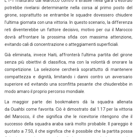
L’1-1 maturato dal Marocco contro il Brasile nella gara d’esordio
potrebbe rivelarsi determinante nella corsa al primo posto del
girone, soprattutto se entrambe le squadre dovessero chiudere
l’ultima giornata con una vittoria. In questo scenario, la differenza
reti diventerebbe un fattore decisivo, motivo per cui il Marocco
dovrà affrontare la prossima sfida con massima attenzione,
evitando cali di concentrazione o atteggiamenti superficiali.
Già eliminata, invece Haiti, affronterà l’ultima partita del girone
senza più obiettivi di classifica, ma con la volontà di onorare la
competizione. La selezione cercherà soprattutto di mantenere
compattezza e dignità, limitando i danni contro un avversario
superiore ed evitando una sconfitta pesante che chiuderebbe in
modo amaro il proprio percorso mondiale.
La maggior parte dei bookmakers dà la squadra allenata
da Ouahbi come favorita. Ciò è dimostrato dal 1.17 per la vittoria
del Marocco, il che significa che le ricevitorie ritengono che il
successo della squadra araba sarà molto probabile. Il pareggio è
quotato a 7.50, il che significa che è possibile che la partita possa