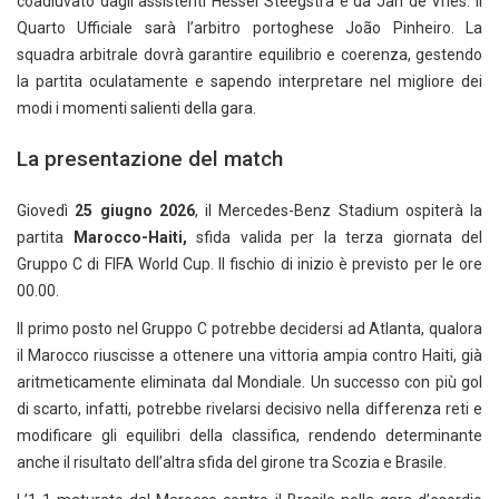
coadiuvato dagli assistenti Hessel Steegstra e da Jan de Vries. Il
Quarto Ufficiale sarà l’arbitro portoghese João Pinheiro. La
squadra arbitrale dovrà garantire equilibrio e coerenza, gestendo
la partita oculatamente e sapendo interpretare nel migliore dei
modi i momenti salienti della gara.
La presentazione del match
Giovedì
25 giugno 2026
, il Mercedes-Benz Stadium ospiterà la
partita
Marocco-Haiti,
sfida valida per la terza giornata del
Gruppo C di FIFA World Cup. Il fischio di inizio è previsto per le ore
00.00.
Il primo posto nel Gruppo C potrebbe decidersi ad Atlanta, qualora
il Marocco riuscisse a ottenere una vittoria ampia contro Haiti, già
aritmeticamente eliminata dal Mondiale. Un successo con più gol
di scarto, infatti, potrebbe rivelarsi decisivo nella differenza reti e
modificare gli equilibri della classifica, rendendo determinante
anche il risultato dell’altra sfida del girone tra Scozia e Brasile.