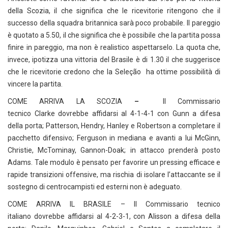
della Scozia, il che significa che le ricevitorie ritengono che il
successo della squadra britannica sarà poco probabile. Il pareggio
è quotato a 5.50, il che significa che è possibile che la partita possa
finire in pareggio, ma non è realistico aspettarselo. La quota che,
invece, ipotizza una vittoria del Brasile è di 1.30 il che suggerisce
che le ricevitorie credono che la Seleção ha ottime possibilità di
vincere la partita.
COME ARRIVA LA SCOZIA
–
Il Commissario
tecnico Clarke dovrebbe affidarsi al 4-1-4-1 con Gunn a difesa
della porta; Patterson, Hendry, Hanley e Robertson a completare il
pacchetto difensivo; Ferguson in mediana e avanti a lui McGinn,
Christie, McTominay, Gannon-Doak; in attacco prenderà posto
Adams. Tale modulo è pensato per favorire un pressing efficace e
rapide transizioni offensive, ma rischia di isolare l’attaccante se il
sostegno di centrocampisti ed esterni non è adeguato.
COME ARRIVA IL BRASILE – Il Commissario tecnico
italiano dovrebbe affidarsi al 4-2-3-1, con Alisson a difesa della