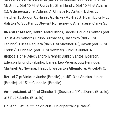
McGinn J. (dal 45’+1 st Curtis F.), Shankland L. (dal 45’+1 st Adams
C.).
A disposizione:
Adams C., Christie R., Curtis F., Dykes L.,
Fletcher T., Gordon C., Hanley G., Hickey A., Hirst G., Hyam D., Kelly L.,
Ralston A., Souttar J., Stewart R., Tierney K.
Allenatore:
Clarke S..
BRASILE:
Alisson, Danilo, Marquinhos, Gabriel, Douglas Santos (dal
37′ st Alex Sandro), Bruno Guimaraes, Casemiro (dal 20′ st
Fabinho), Lucas Paqueta (dal 21′ st Martinelli G.), Rayan (dal 37′ st
Endrick), Cunha M. (dal 31′ st Neymar), Vinicius Junior.
A
disposizione:
Alex Sandro, Bremer, Danilo Santos, Ederson,
Ederson, Endrick, Fabinho, Ibanez, Leo Pereira, Luiz Henrique,
Martinelli G., Neymar, Thiago I., Weverton
Allenatore:
Ancelotti C..
Reti:
al 7′ pt Vinicius Junior (Brasile) , al 45’+3 pt Vinicius Junior
(Brasile) , al 15′ st Cunha M. (Brasile) .
Ammonizioni:
al 44′ st Christie R. (Scozia) al 17′ st Danilo (Brasile),
al 37′ st Fabinho (Brasile).
Gol annullati:
al 22′ pt Vinicius Junior per fallo (Brasile).