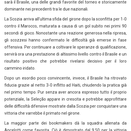
sarà il Brasile, una delle grandi favorite del torneo e storicamente
dominante nei precedenti tra le due nazionali.
La Scozia arriva all’ultima sfida del girone dopo la sconfitta per 1-0
contro il Marocco, maturata a causa di un gol subito nei primi 90
secondi di gioco. Nonostante una reazione generosa nella ripresa,
gli scozzesi hanno confermato le difficoltà già emerse in fase
offensiva. Per continuare a coltivare le speranze di qualificazione,
servirà ora una prestazione di altissimo livello contro il Brasile e un
risultato positivo che potrebbe rivelarsi decisivo per il loro
cammino iridato.
Dopo un esordio poco convincente, invece, il Brasile ha ritrovato
fiducia grazie al netto 3-0 inflitto ad Haiti, chiudendo la pratica già
nel primo tempo. Pur senza aver ancora espresso tutto il proprio
potenziale, la Seleção appare in crescita e potrebbe approfittare
delle difficoltà difensive mostrate dalla Scozia per conquistare una
vittoria che varrebbe il primato nel girone.
La maggior parte dei bookmakers dà la squadra allenata da
Ancelotti come favorita. Ciò è dimostrato dal 9.50 per la vittoria