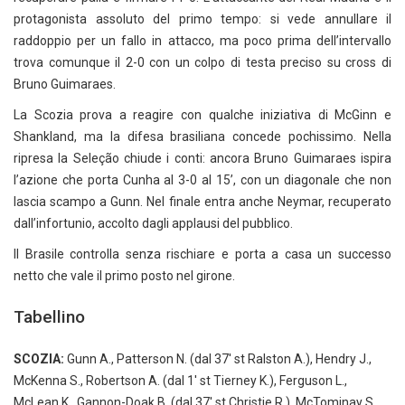
protagonista assoluto del primo tempo: si vede annullare il
raddoppio per un fallo in attacco, ma poco prima dell’intervallo
trova comunque il 2-0 con un colpo di testa preciso su cross di
Bruno Guimaraes.
La Scozia prova a reagire con qualche iniziativa di McGinn e
Shankland, ma la difesa brasiliana concede pochissimo. Nella
ripresa la Seleção chiude i conti: ancora Bruno Guimaraes ispira
l’azione che porta Cunha al 3-0 al 15’, con un diagonale che non
lascia scampo a Gunn. Nel finale entra anche Neymar, recuperato
dall’infortunio, accolto dagli applausi del pubblico.
Il Brasile controlla senza rischiare e porta a casa un successo
netto che vale il primo posto nel girone.
Tabellino
SCOZIA:
Gunn A., Patterson N. (dal 37′ st Ralston A.), Hendry J.,
McKenna S., Robertson A. (dal 1′ st Tierney K.), Ferguson L.,
McLean K., Gannon-Doak B. (dal 37′ st Christie R.), McTominay S.,