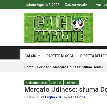
Calciomercato
Formazio
sabato Agosto 8, 2026
CALCIO
PARTITE DI OGGI
DIRETTA DELLE 
Home
Udinese
Mercato Udinese: sfuma Denis?
Calciomercato
Serie A
Udinese
Mercato Udinese: sfuma D
Posted on
22 Luglio 2010
by
Redazione