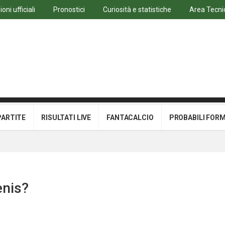
ni ufficiali
Pronostici
Curiosità e statistiche
Area Tecni
PARTITE
RISULTATI LIVE
FANTACALCIO
PROBABILI FOR
enis?